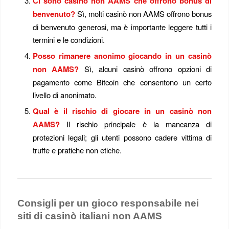
Ci sono casinò non AAMS che offrono bonus di
benvenuto?
Sì, molti casinò non AAMS offrono bonus
di benvenuto generosi, ma è importante leggere tutti i
termini e le condizioni.
Posso rimanere anonimo giocando in un casinò
non AAMS?
Sì, alcuni casinò offrono opzioni di
pagamento come Bitcoin che consentono un certo
livello di anonimato.
Qual è il rischio di giocare in un casinò non
AAMS?
Il rischio principale è la mancanza di
protezioni legali; gli utenti possono cadere vittima di
truffe e pratiche non etiche.
Consigli per un gioco responsabile nei
siti di casinò italiani non AAMS