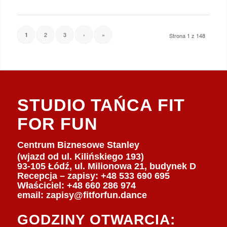
2
3
›
»
1
Strona 1 z 148
STUDIO TAŃCA FIT
FOR FUN
Centrum Biznesowe Stanley
(wjazd od ul. Kilińskiego 193)
93-105 Łódź, ul. Milionowa 21, budynek D
Recepcja – zapisy: +48 533 690 695
Właściciel:
+48 660 286 974
email:
zapisy@fitforfun.dance
GODZINY OTWARCIA: