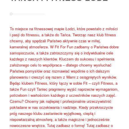
To miejsce na fitnessowej mapie Łodzi, które powstało z miłości
i pasji do fitnessu, a także do Tańca. Tworząc nasz klub fitness
chcemy, aby spędzali Państwo aktywnie czas w miłej,
kameralnej atmosferze. W Fit For Fun zadbamy o Państwa dobre
samopoczucie, a także zatroszczymy się o indywidualne cele
każdego z naszych klientów. Kluczem do sukcesu i spełnienia
założonego celu to współpraca – dlatego chcemy wysłuchać
Państwa pomysłów oraz rozmawiać wspólnie o ich dalszym
planowaniu i cieszyć się razem z Wami z osiągniętych wyników.
Będąc klubem Fitness, który łączy w sobie Fit – czyli Fitness, a
także Fun czyli Taniec pragniemy wyjść naprzeciw wymaganiom,
potrzebom i wartościom każdego z uczestników naszych zajęć.
Czemu? Chcemy jak najlepiej i profesjonalnie urzeczywistnić
pokładane w nas oczekiwania i nadzieje. Kiedy przekroczycie
próg naszego klubu zastaniecie wyjątkową, ciepłą i
niepowtarzalną atmosferę, a także magiczne i jednocześnie
nowoczesne wnętrza. Tutaj zadbasz o formę! Tutaj zadbasz o