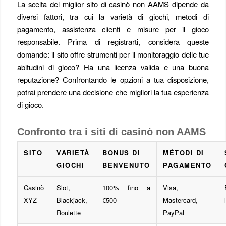
La scelta del miglior sito di casinò non AAMS dipende da
diversi fattori, tra cui la varietà di giochi, metodi di
pagamento, assistenza clienti e misure per il gioco
responsabile. Prima di registrarti, considera queste
domande: il sito offre strumenti per il monitoraggio delle tue
abitudini di gioco? Ha una licenza valida e una buona
reputazione? Confrontando le opzioni a tua disposizione,
potrai prendere una decisione che migliori la tua esperienza
di gioco.
Confronto tra i siti di casinò non AAMS
SITO
VARIETÀ
BONUS DI
MÉTODI DI
GIOCHI
BENVENUTO
PAGAMENTO
Casinò
Slot,
100% fino a
Visa,
XYZ
Blackjack,
€500
Mastercard,
Roulette
PayPal