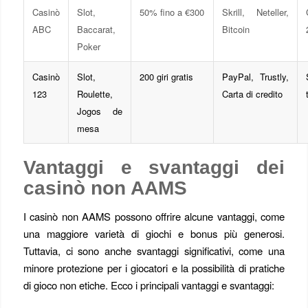
Casinò
Slot,
50% fino a €300
Skrill, Neteller,
ABC
Baccarat,
Bitcoin
Poker
Casinò
Slot,
200 giri gratis
PayPal, Trustly,
123
Roulette,
Carta di credito
Jogos de
mesa
Vantaggi e svantaggi dei
casinò non AAMS
I casinò non AAMS possono offrire alcune vantaggi, come
una maggiore varietà di giochi e bonus più generosi.
Tuttavia, ci sono anche svantaggi significativi, come una
minore protezione per i giocatori e la possibilità di pratiche
di gioco non etiche. Ecco i principali vantaggi e svantaggi: