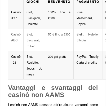
GIOCHI
BENVENUTO
PAGAMENTO
Casinò
Slot,
100% fino a
Visa,
XYZ
Blackjack,
€500
Mastercard,
Roulette
PayPal
Casinò
Slot,
50% fino a €300
Skrill, Neteller,
ABC
Baccarat,
Bitcoin
Poker
Casinò
Slot,
200 giri gratis
PayPal, Trustly,
123
Roulette,
Carta di credito
Jogos de
mesa
Vantaggi e svantaggi dei
casinò non AAMS
I casinò non AAMS possono offrire alcune vantaggi, come