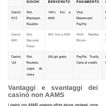
GIOCHI
BENVENUTO
PAGAMENTO
Casinò
Slot,
100% fino a
Visa,
XYZ
Blackjack,
€500
Mastercard,
Roulette
PayPal
Casinò
Slot,
50% fino a €300
Skrill, Neteller,
ABC
Baccarat,
Bitcoin
Poker
Casinò
Slot,
200 giri gratis
PayPal, Trustly,
123
Roulette,
Carta di credito
Jogos de
mesa
Vantaggi e svantaggi dei
casinò non AAMS
I casinò non AAMS possono offrire alcune vantaggi, come