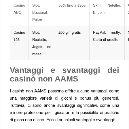
Casinò
Slot,
50% fino a €300
Skrill, Neteller,
ABC
Baccarat,
Bitcoin
Poker
Casinò
Slot,
200 giri gratis
PayPal, Trustly,
123
Roulette,
Carta di credito
Jogos de
mesa
Vantaggi e svantaggi dei
casinò non AAMS
I casinò non AAMS possono offrire alcune vantaggi, come
una maggiore varietà di giochi e bonus più generosi.
Tuttavia, ci sono anche svantaggi significativi, come una
minore protezione per i giocatori e la possibilità di pratiche
di gioco non etiche. Ecco i principali vantaggi e svantaggi: