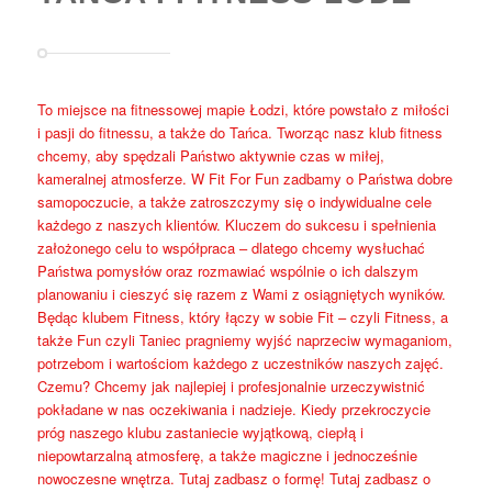
To miejsce na fitnessowej mapie Łodzi, które powstało z miłości
i pasji do fitnessu, a także do Tańca. Tworząc nasz klub fitness
chcemy, aby spędzali Państwo aktywnie czas w miłej,
kameralnej atmosferze. W Fit For Fun zadbamy o Państwa dobre
samopoczucie, a także zatroszczymy się o indywidualne cele
każdego z naszych klientów. Kluczem do sukcesu i spełnienia
założonego celu to współpraca – dlatego chcemy wysłuchać
Państwa pomysłów oraz rozmawiać wspólnie o ich dalszym
planowaniu i cieszyć się razem z Wami z osiągniętych wyników.
Będąc klubem Fitness, który łączy w sobie Fit – czyli Fitness, a
także Fun czyli Taniec pragniemy wyjść naprzeciw wymaganiom,
potrzebom i wartościom każdego z uczestników naszych zajęć.
Czemu? Chcemy jak najlepiej i profesjonalnie urzeczywistnić
pokładane w nas oczekiwania i nadzieje. Kiedy przekroczycie
próg naszego klubu zastaniecie wyjątkową, ciepłą i
niepowtarzalną atmosferę, a także magiczne i jednocześnie
nowoczesne wnętrza. Tutaj zadbasz o formę! Tutaj zadbasz o