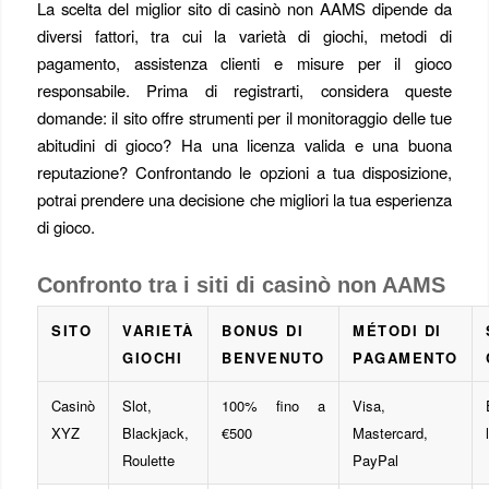
La scelta del miglior sito di casinò non AAMS dipende da
diversi fattori, tra cui la varietà di giochi, metodi di
pagamento, assistenza clienti e misure per il gioco
responsabile. Prima di registrarti, considera queste
domande: il sito offre strumenti per il monitoraggio delle tue
abitudini di gioco? Ha una licenza valida e una buona
reputazione? Confrontando le opzioni a tua disposizione,
potrai prendere una decisione che migliori la tua esperienza
di gioco.
Confronto tra i siti di casinò non AAMS
SITO
VARIETÀ
BONUS DI
MÉTODI DI
GIOCHI
BENVENUTO
PAGAMENTO
Casinò
Slot,
100% fino a
Visa,
XYZ
Blackjack,
€500
Mastercard,
Roulette
PayPal