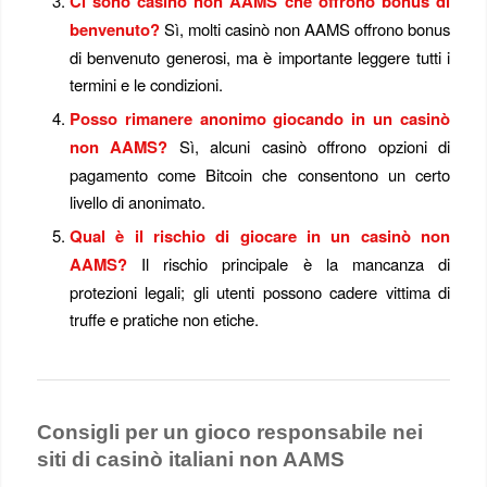
Ci sono casinò non AAMS che offrono bonus di
benvenuto?
Sì, molti casinò non AAMS offrono bonus
di benvenuto generosi, ma è importante leggere tutti i
termini e le condizioni.
Posso rimanere anonimo giocando in un casinò
non AAMS?
Sì, alcuni casinò offrono opzioni di
pagamento come Bitcoin che consentono un certo
livello di anonimato.
Qual è il rischio di giocare in un casinò non
AAMS?
Il rischio principale è la mancanza di
protezioni legali; gli utenti possono cadere vittima di
truffe e pratiche non etiche.
Consigli per un gioco responsabile nei
siti di casinò italiani non AAMS