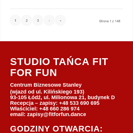
2
3
›
»
1
Strona 1 z 148
STUDIO TAŃCA FIT
FOR FUN
Centrum Biznesowe Stanley
(wjazd od ul. Kilińskiego 193)
93-105 Łódź, ul. Milionowa 21, budynek D
Recepcja – zapisy: +48 533 690 695
Właściciel:
+48 660 286 974
email:
zapisy@fitforfun.dance
GODZINY OTWARCIA: