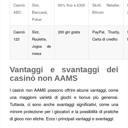
Casinò
Slot,
50% fino a €300
Skrill, Neteller,
ABC
Baccarat,
Bitcoin
Poker
Casinò
Slot,
200 giri gratis
PayPal, Trustly,
123
Roulette,
Carta di credito
Jogos de
mesa
Vantaggi e svantaggi dei
casinò non AAMS
I casinò non AAMS possono offrire alcune vantaggi, come
una maggiore varietà di giochi e bonus più generosi.
Tuttavia, ci sono anche svantaggi significativi, come una
minore protezione per i giocatori e la possibilità di pratiche
di gioco non etiche. Ecco i principali vantaggi e svantaggi: