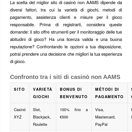
La scelta del miglior sito di casinò non AAMS dipende da
diversi fattori, tra cui la varietà di giochi, metodi di
pagamento, assistenza clienti e misure per il gioco
responsabile. Prima di registrarti, considera queste
domande: il sito offre strumenti per il monitoraggio delle tue
abitudini di gioco? Ha una licenza valida e una buona
reputazione? Confrontando le opzioni a tua disposizione,
potrai prendere una decisione che migliori la tua esperienza
di gioco.
Confronto tra i siti di casinò non AAMS
SITO
VARIETÀ
BONUS DI
MÉTODI DI
GIOCHI
BENVENUTO
PAGAMENTO
Casinò
Slot,
100% fino a
Visa,
XYZ
Blackjack,
€500
Mastercard,
Roulette
PayPal