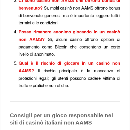
Ci sono casinò non AAMS che offrono bonus di
benvenuto?
Sì, molti casinò non AAMS offrono bonus
di benvenuto generosi, ma è importante leggere tutti i
termini e le condizioni.
Posso rimanere anonimo giocando in un casinò
non AAMS?
Sì, alcuni casinò offrono opzioni di
pagamento come Bitcoin che consentono un certo
livello di anonimato.
Qual è il rischio di giocare in un casinò non
AAMS?
Il rischio principale è la mancanza di
protezioni legali; gli utenti possono cadere vittima di
truffe e pratiche non etiche.
Consigli per un gioco responsabile nei
siti di casinò italiani non AAMS