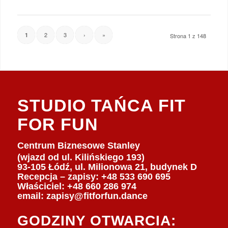
2
3
›
»
1
Strona 1 z 148
STUDIO TAŃCA FIT
FOR FUN
Centrum Biznesowe Stanley
(wjazd od ul. Kilińskiego 193)
93-105 Łódź, ul. Milionowa 21, budynek D
Recepcja – zapisy: +48 533 690 695
Właściciel:
+48 660 286 974
email:
zapisy@fitforfun.dance
GODZINY OTWARCIA: