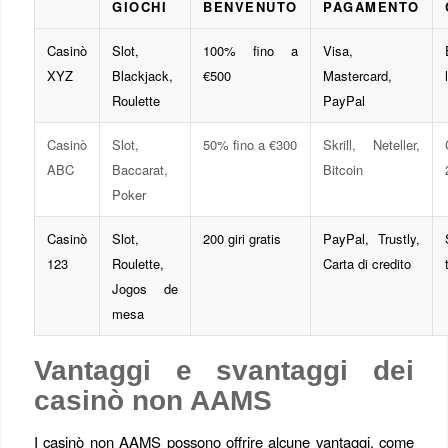
GIOCHI
BENVENUTO
PAGAMENTO
Casinò
Slot,
100% fino a
Visa,
XYZ
Blackjack,
€500
Mastercard,
Roulette
PayPal
Casinò
Slot,
50% fino a €300
Skrill, Neteller,
ABC
Baccarat,
Bitcoin
Poker
Casinò
Slot,
200 giri gratis
PayPal, Trustly,
123
Roulette,
Carta di credito
Jogos de
mesa
Vantaggi e svantaggi dei
casinò non AAMS
I casinò non AAMS possono offrire alcune vantaggi, come