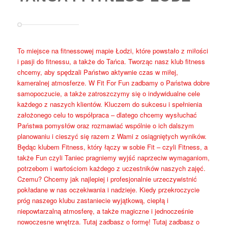
To miejsce na fitnessowej mapie Łodzi, które powstało z miłości
i pasji do fitnessu, a także do Tańca. Tworząc nasz klub fitness
chcemy, aby spędzali Państwo aktywnie czas w miłej,
kameralnej atmosferze. W Fit For Fun zadbamy o Państwa dobre
samopoczucie, a także zatroszczymy się o indywidualne cele
każdego z naszych klientów. Kluczem do sukcesu i spełnienia
założonego celu to współpraca – dlatego chcemy wysłuchać
Państwa pomysłów oraz rozmawiać wspólnie o ich dalszym
planowaniu i cieszyć się razem z Wami z osiągniętych wyników.
Będąc klubem Fitness, który łączy w sobie Fit – czyli Fitness, a
także Fun czyli Taniec pragniemy wyjść naprzeciw wymaganiom,
potrzebom i wartościom każdego z uczestników naszych zajęć.
Czemu? Chcemy jak najlepiej i profesjonalnie urzeczywistnić
pokładane w nas oczekiwania i nadzieje. Kiedy przekroczycie
próg naszego klubu zastaniecie wyjątkową, ciepłą i
niepowtarzalną atmosferę, a także magiczne i jednocześnie
nowoczesne wnętrza. Tutaj zadbasz o formę! Tutaj zadbasz o