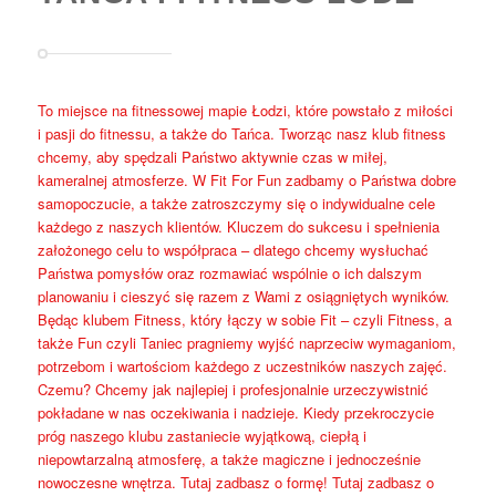
To miejsce na fitnessowej mapie Łodzi, które powstało z miłości
i pasji do fitnessu, a także do Tańca. Tworząc nasz klub fitness
chcemy, aby spędzali Państwo aktywnie czas w miłej,
kameralnej atmosferze. W Fit For Fun zadbamy o Państwa dobre
samopoczucie, a także zatroszczymy się o indywidualne cele
każdego z naszych klientów. Kluczem do sukcesu i spełnienia
założonego celu to współpraca – dlatego chcemy wysłuchać
Państwa pomysłów oraz rozmawiać wspólnie o ich dalszym
planowaniu i cieszyć się razem z Wami z osiągniętych wyników.
Będąc klubem Fitness, który łączy w sobie Fit – czyli Fitness, a
także Fun czyli Taniec pragniemy wyjść naprzeciw wymaganiom,
potrzebom i wartościom każdego z uczestników naszych zajęć.
Czemu? Chcemy jak najlepiej i profesjonalnie urzeczywistnić
pokładane w nas oczekiwania i nadzieje. Kiedy przekroczycie
próg naszego klubu zastaniecie wyjątkową, ciepłą i
niepowtarzalną atmosferę, a także magiczne i jednocześnie
nowoczesne wnętrza. Tutaj zadbasz o formę! Tutaj zadbasz o