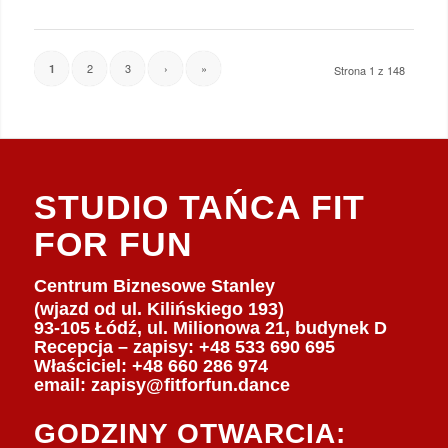
2
3
›
»
1
Strona 1 z 148
STUDIO TAŃCA FIT
FOR FUN
Centrum Biznesowe Stanley
(wjazd od ul. Kilińskiego 193)
93-105 Łódź, ul. Milionowa 21, budynek D
Recepcja – zapisy: +48 533 690 695
Właściciel:
+48 660 286 974
email:
zapisy@fitforfun.dance
GODZINY OTWARCIA: