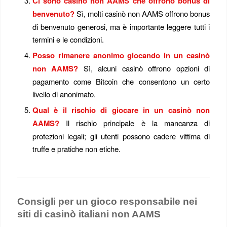
Ci sono casinò non AAMS che offrono bonus di
benvenuto?
Sì, molti casinò non AAMS offrono bonus
di benvenuto generosi, ma è importante leggere tutti i
termini e le condizioni.
Posso rimanere anonimo giocando in un casinò
non AAMS?
Sì, alcuni casinò offrono opzioni di
pagamento come Bitcoin che consentono un certo
livello di anonimato.
Qual è il rischio di giocare in un casinò non
AAMS?
Il rischio principale è la mancanza di
protezioni legali; gli utenti possono cadere vittima di
truffe e pratiche non etiche.
Consigli per un gioco responsabile nei
siti di casinò italiani non AAMS