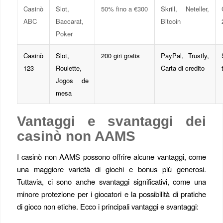
Casinò
Slot,
50% fino a €300
Skrill, Neteller,
ABC
Baccarat,
Bitcoin
Poker
Casinò
Slot,
200 giri gratis
PayPal, Trustly,
123
Roulette,
Carta di credito
Jogos de
mesa
Vantaggi e svantaggi dei
casinò non AAMS
I casinò non AAMS possono offrire alcune vantaggi, come
una maggiore varietà di giochi e bonus più generosi.
Tuttavia, ci sono anche svantaggi significativi, come una
minore protezione per i giocatori e la possibilità di pratiche
di gioco non etiche. Ecco i principali vantaggi e svantaggi: