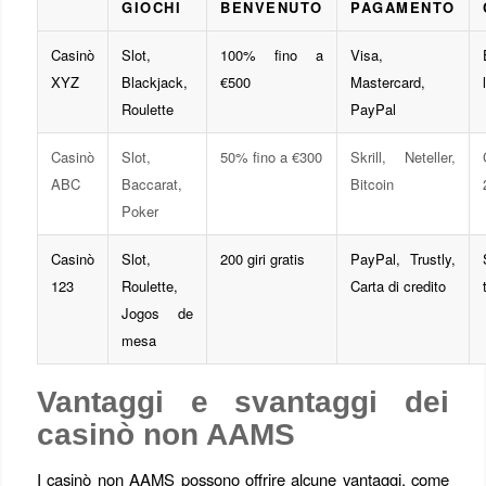
GIOCHI
BENVENUTO
PAGAMENTO
Casinò
Slot,
100% fino a
Visa,
XYZ
Blackjack,
€500
Mastercard,
Roulette
PayPal
Casinò
Slot,
50% fino a €300
Skrill, Neteller,
ABC
Baccarat,
Bitcoin
Poker
Casinò
Slot,
200 giri gratis
PayPal, Trustly,
123
Roulette,
Carta di credito
Jogos de
mesa
Vantaggi e svantaggi dei
casinò non AAMS
I casinò non AAMS possono offrire alcune vantaggi, come