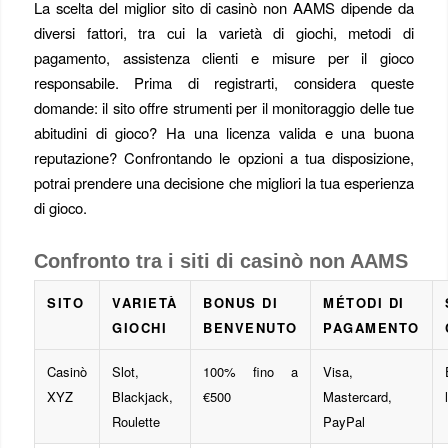
La scelta del miglior sito di casinò non AAMS dipende da
diversi fattori, tra cui la varietà di giochi, metodi di
pagamento, assistenza clienti e misure per il gioco
responsabile. Prima di registrarti, considera queste
domande: il sito offre strumenti per il monitoraggio delle tue
abitudini di gioco? Ha una licenza valida e una buona
reputazione? Confrontando le opzioni a tua disposizione,
potrai prendere una decisione che migliori la tua esperienza
di gioco.
Confronto tra i siti di casinò non AAMS
SITO
VARIETÀ
BONUS DI
MÉTODI DI
GIOCHI
BENVENUTO
PAGAMENTO
Casinò
Slot,
100% fino a
Visa,
XYZ
Blackjack,
€500
Mastercard,
Roulette
PayPal