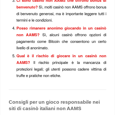
Ci sono casinò non AAMS che offrono bonus di
benvenuto?
Sì, molti casinò non AAMS offrono bonus
di benvenuto generosi, ma è importante leggere tutti i
termini e le condizioni.
Posso rimanere anonimo giocando in un casinò
non AAMS?
Sì, alcuni casinò offrono opzioni di
pagamento come Bitcoin che consentono un certo
livello di anonimato.
Qual è il rischio di giocare in un casinò non
AAMS?
Il rischio principale è la mancanza di
protezioni legali; gli utenti possono cadere vittima di
truffe e pratiche non etiche.
Consigli per un gioco responsabile nei
siti di casinò italiani non AAMS