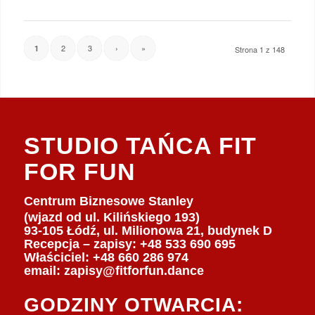
2
3
›
»
1
Strona 1 z 148
STUDIO TAŃCA FIT
FOR FUN
Centrum Biznesowe Stanley
(wjazd od ul. Kilińskiego 193)
93-105 Łódź, ul. Milionowa 21, budynek D
Recepcja – zapisy: +48 533 690 695
Właściciel:
+48 660 286 974
email:
zapisy@fitforfun.dance
GODZINY OTWARCIA: