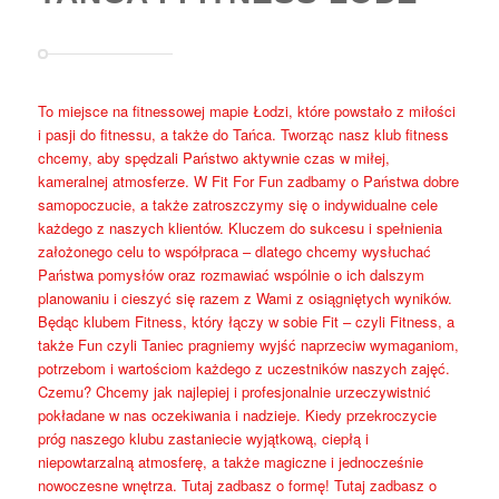
To miejsce na fitnessowej mapie Łodzi, które powstało z miłości
i pasji do fitnessu, a także do Tańca. Tworząc nasz klub fitness
chcemy, aby spędzali Państwo aktywnie czas w miłej,
kameralnej atmosferze. W Fit For Fun zadbamy o Państwa dobre
samopoczucie, a także zatroszczymy się o indywidualne cele
każdego z naszych klientów. Kluczem do sukcesu i spełnienia
założonego celu to współpraca – dlatego chcemy wysłuchać
Państwa pomysłów oraz rozmawiać wspólnie o ich dalszym
planowaniu i cieszyć się razem z Wami z osiągniętych wyników.
Będąc klubem Fitness, który łączy w sobie Fit – czyli Fitness, a
także Fun czyli Taniec pragniemy wyjść naprzeciw wymaganiom,
potrzebom i wartościom każdego z uczestników naszych zajęć.
Czemu? Chcemy jak najlepiej i profesjonalnie urzeczywistnić
pokładane w nas oczekiwania i nadzieje. Kiedy przekroczycie
próg naszego klubu zastaniecie wyjątkową, ciepłą i
niepowtarzalną atmosferę, a także magiczne i jednocześnie
nowoczesne wnętrza. Tutaj zadbasz o formę! Tutaj zadbasz o