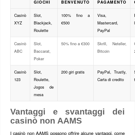
GIOCHI
BENVENUTO
PAGAMENTO
Casinò
Slot,
100% fino a
Visa,
XYZ
Blackjack,
€500
Mastercard,
Roulette
PayPal
Casinò
Slot,
50% fino a €300
Skrill, Neteller,
ABC
Baccarat,
Bitcoin
Poker
Casinò
Slot,
200 giri gratis
PayPal, Trustly,
123
Roulette,
Carta di credito
Jogos de
mesa
Vantaggi e svantaggi dei
casinò non AAMS
I casinò non AAMS possono offrire alcune vantaggi, come