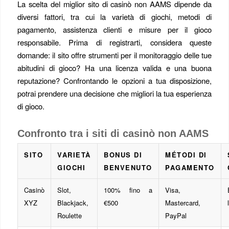
La scelta del miglior sito di casinò non AAMS dipende da
diversi fattori, tra cui la varietà di giochi, metodi di
pagamento, assistenza clienti e misure per il gioco
responsabile. Prima di registrarti, considera queste
domande: il sito offre strumenti per il monitoraggio delle tue
abitudini di gioco? Ha una licenza valida e una buona
reputazione? Confrontando le opzioni a tua disposizione,
potrai prendere una decisione che migliori la tua esperienza
di gioco.
Confronto tra i siti di casinò non AAMS
SITO
VARIETÀ
BONUS DI
MÉTODI DI
GIOCHI
BENVENUTO
PAGAMENTO
Casinò
Slot,
100% fino a
Visa,
XYZ
Blackjack,
€500
Mastercard,
Roulette
PayPal