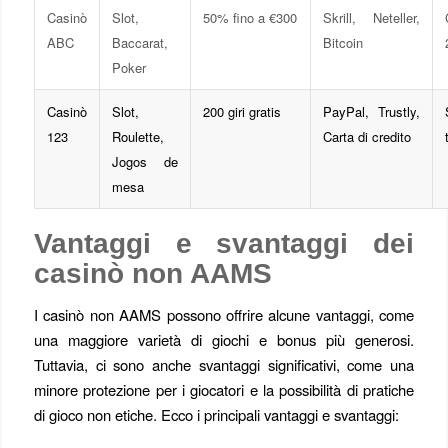
Casinò
Slot,
50% fino a €300
Skrill, Neteller,
ABC
Baccarat,
Bitcoin
Poker
Casinò
Slot,
200 giri gratis
PayPal, Trustly,
123
Roulette,
Carta di credito
Jogos de
mesa
Vantaggi e svantaggi dei
casinò non AAMS
I casinò non AAMS possono offrire alcune vantaggi, come
una maggiore varietà di giochi e bonus più generosi.
Tuttavia, ci sono anche svantaggi significativi, come una
minore protezione per i giocatori e la possibilità di pratiche
di gioco non etiche. Ecco i principali vantaggi e svantaggi: