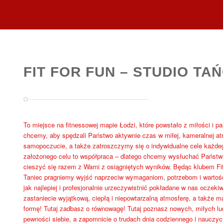
FIT FOR FUN – STUDIO TAŃ
To miejsce na fitnessowej mapie Łodzi, które powstało z miłości i pa
chcemy, aby spędzali Państwo aktywnie czas w miłej, kameralnej a
samopoczucie, a także zatroszczymy się o indywidualne cele każdeg
założonego celu to współpraca – dlatego chcemy wysłuchać Państw
cieszyć się razem z Wami z osiągniętych wyników. Będąc klubem Fitne
Taniec pragniemy wyjść naprzeciw wymaganiom, potrzebom i warto
jak najlepiej i profesjonalnie urzeczywistnić pokładane w nas oczeki
zastaniecie wyjątkową, ciepłą i niepowtarzalną atmosferę, a także 
formę! Tutaj zadbasz o równowagę! Tutaj poznasz nowych, miłych lud
pewności siebie, a zapomnicie o trudach dnia codziennego i nauczyci