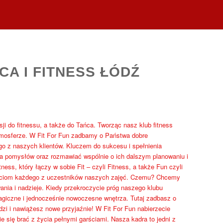
CA I FITNESS ŁÓDŹ
sji do fitnessu, a także do Tańca. Tworząc nasz klub fitness
tmosferze. W Fit For Fun zadbamy o Państwa dobre
o z naszych klientów. Kluczem do sukcesu i spełnienia
a pomysłów oraz rozmawiać wspólnie o ich dalszym planowaniu i
ss, który łączy w sobie Fit – czyli Fitness, a także Fun czyli
ściom każdego z uczestników naszych zajęć. Czemu? Chcemy
wania i nadzieje. Kiedy przekroczycie próg naszego klubu
magiczne i jednocześnie nowoczesne wnętrza. Tutaj zadbasz o
zi i nawiążesz nowe przyjaźnie! W Fit For Fun nabierzecie
e się brać z życia pełnymi garściami. Nasza kadra to jedni z