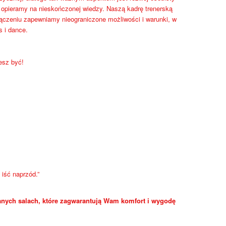
a opieramy na nieskończonej wiedzy. Naszą kadrę trenerską
łączeniu zapewniamy nieograniczone możliwości i warunki, w
s i dance.
esz być!
iść naprzód.”
nych salach, które zagwarantują Wam komfort i wygodę