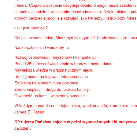
trenera. Często o sukcesie decydują detale, dlatego nasze szkoleni
uzupełniają ludzie z wieloletnim doświadczeniem. Dzięki takiemu po
których będziecie mogli się rozwijać jako trenerzy, instruktorzy fitnes
Jaki jest nasz cel?
Cel jest zawsze jeden. Masz być lepszym niż Ci się wydaje, że moż
Nasze szkolenia i warsztaty to:
Rozwój osobowości, horyzontów i kompetencji.
Ponad 25-letnie doświadczenie w branży fitness i dance.
Największa wiedza w pragmatycznym ujęciu.
Umiejętności treningowe i interpersonalne.
Edukacja na akademickim poziomie.
Źródło inspiracji i droga do rozwoju kariery.
Otwartość na ludzi i wzajemny szacunek.
W każdym z nas drzemie tajemnicza, wrodzona siła, która każe nam 
James E. Casey.
Oferujemy Państwu zajęcia w pełni wyposażonych i klimatyzowa
ćwiczeń.