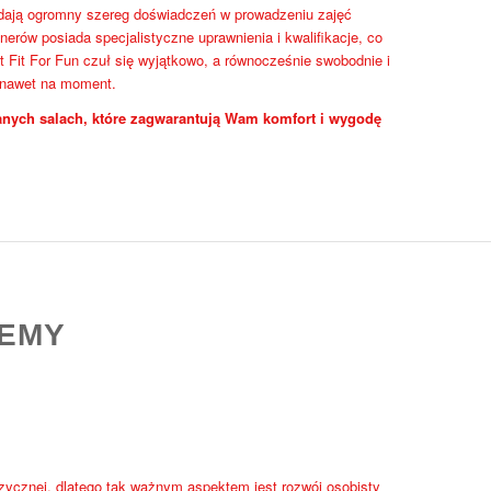
iadają ogromny szereg doświadczeń w prowadzeniu zajęć
nerów posiada specjalistyczne uprawnienia i kwalifikacje, co
 Fit For Fun czuł się wyjątkowo, a równocześnie swobodnie i
 nawet na moment.
nych salach, które zagwarantują Wam komfort i wygodę
DEMY
izycznej, dlatego tak ważnym aspektem jest rozwój osobisty