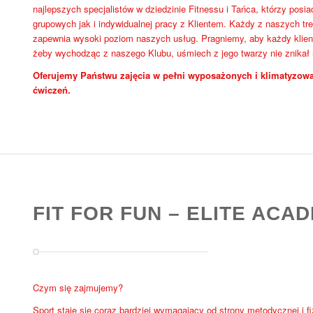
najlepszych specjalistów w dziedzinie Fitnessu i Tańca, którzy pos
grupowych jak i indywidualnej pracy z Klientem. Każdy z naszych tre
zapewnia wysoki poziom naszych usług. Pragniemy, aby każdy klient
żeby wychodząc z naszego Klubu, uśmiech z jego twarzy nie znikał
Oferujemy Państwu zajęcia w pełni wyposażonych i klimatyzowa
ćwiczeń.
FIT FOR FUN – ELITE ACA
Czym się zajmujemy?
Sport staje się coraz bardziej wymagający od strony metodycznej i f