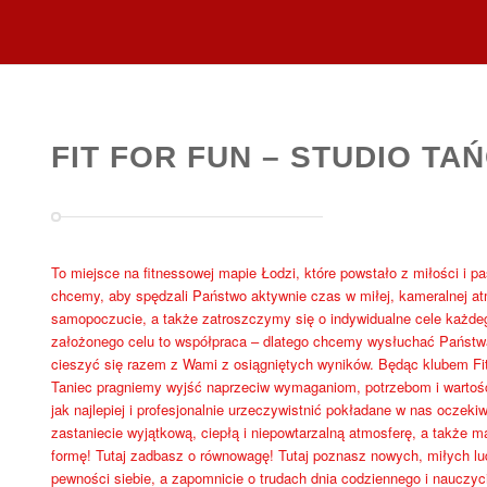
FIT FOR FUN – STUDIO TAŃ
To miejsce na fitnessowej mapie Łodzi, które powstało z miłości i pa
chcemy, aby spędzali Państwo aktywnie czas w miłej, kameralnej a
samopoczucie, a także zatroszczymy się o indywidualne cele każdeg
założonego celu to współpraca – dlatego chcemy wysłuchać Państw
cieszyć się razem z Wami z osiągniętych wyników. Będąc klubem Fitne
Taniec pragniemy wyjść naprzeciw wymaganiom, potrzebom i warto
jak najlepiej i profesjonalnie urzeczywistnić pokładane w nas oczeki
zastaniecie wyjątkową, ciepłą i niepowtarzalną atmosferę, a także 
formę! Tutaj zadbasz o równowagę! Tutaj poznasz nowych, miłych lud
pewności siebie, a zapomnicie o trudach dnia codziennego i nauczyci