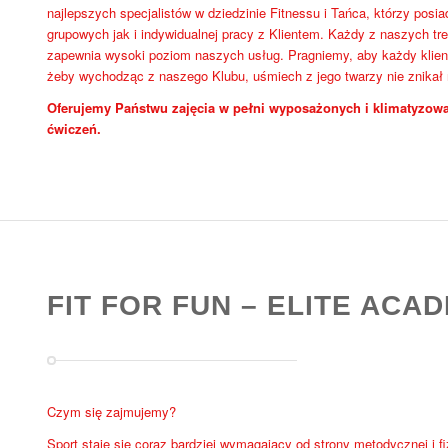
najlepszych specjalistów w dziedzinie Fitnessu i Tańca, którzy pos
grupowych jak i indywidualnej pracy z Klientem. Każdy z naszych tre
zapewnia wysoki poziom naszych usług. Pragniemy, aby każdy klient
żeby wychodząc z naszego Klubu, uśmiech z jego twarzy nie znikał
Oferujemy Państwu zajęcia w pełni wyposażonych i klimatyzowa
ćwiczeń.
FIT FOR FUN – ELITE ACA
Czym się zajmujemy?
Sport staje się coraz bardziej wymagający od strony metodycznej i f