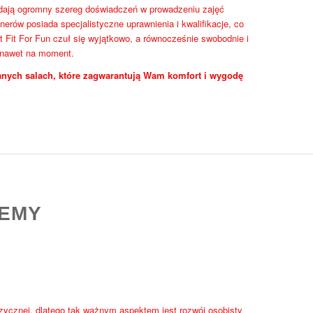
iadają ogromny szereg doświadczeń w prowadzeniu zajęć
nerów posiada specjalistyczne uprawnienia i kwalifikacje, co
 Fit For Fun czuł się wyjątkowo, a równocześnie swobodnie i
 nawet na moment.
nych salach, które zagwarantują Wam komfort i wygodę
DEMY
izycznej, dlatego tak ważnym aspektem jest rozwój osobisty