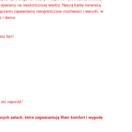
a opieramy na nieskończonej wiedzy. Naszą kadrę trenerską
łączeniu zapewniamy nieograniczone możliwości i warunki, w
s i dance.
esz być!
iść naprzód.”
nych salach, które zagwarantują Wam komfort i wygodę