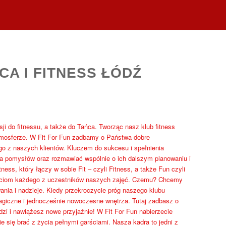
CA I FITNESS ŁÓDŹ
sji do fitnessu, a także do Tańca. Tworząc nasz klub fitness
tmosferze. W Fit For Fun zadbamy o Państwa dobre
o z naszych klientów. Kluczem do sukcesu i spełnienia
a pomysłów oraz rozmawiać wspólnie o ich dalszym planowaniu i
ss, który łączy w sobie Fit – czyli Fitness, a także Fun czyli
ściom każdego z uczestników naszych zajęć. Czemu? Chcemy
wania i nadzieje. Kiedy przekroczycie próg naszego klubu
magiczne i jednocześnie nowoczesne wnętrza. Tutaj zadbasz o
zi i nawiążesz nowe przyjaźnie! W Fit For Fun nabierzecie
e się brać z życia pełnymi garściami. Nasza kadra to jedni z