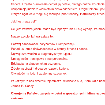
trenera. Często o sukcesie decydują detale, dlatego nasze szkoleni
uzupełniają ludzie z wieloletnim doświadczeniem. Dzięki takiemu po
których będziecie mogli się rozwijać jako trenerzy, instruktorzy fitnes
Jaki jest nasz cel?
Cel jest zawsze jeden. Masz być lepszym niż Ci się wydaje, że moż
Nasze szkolenia i warsztaty to:
Rozwój osobowości, horyzontów i kompetencji.
Ponad 25-letnie doświadczenie w branży fitness i dance.
Największa wiedza w pragmatycznym ujęciu.
Umiejętności treningowe i interpersonalne.
Edukacja na akademickim poziomie.
Źródło inspiracji i droga do rozwoju kariery.
Otwartość na ludzi i wzajemny szacunek.
W każdym z nas drzemie tajemnicza, wrodzona siła, która każe nam 
James E. Casey.
Oferujemy Państwu zajęcia w pełni wyposażonych i klimatyzowa
ćwiczeń.