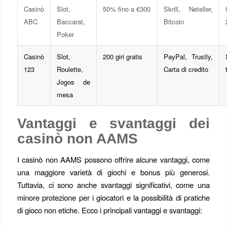
Casinò
Slot,
50% fino a €300
Skrill, Neteller,
ABC
Baccarat,
Bitcoin
Poker
Casinò
Slot,
200 giri gratis
PayPal, Trustly,
123
Roulette,
Carta di credito
Jogos de
mesa
Vantaggi e svantaggi dei
casinò non AAMS
I casinò non AAMS possono offrire alcune vantaggi, come
una maggiore varietà di giochi e bonus più generosi.
Tuttavia, ci sono anche svantaggi significativi, come una
minore protezione per i giocatori e la possibilità di pratiche
di gioco non etiche. Ecco i principali vantaggi e svantaggi: