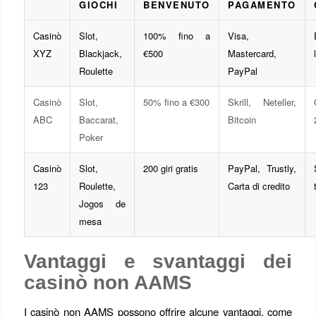
GIOCHI
BENVENUTO
PAGAMENTO
Casinò
Slot,
100% fino a
Visa,
XYZ
Blackjack,
€500
Mastercard,
Roulette
PayPal
Casinò
Slot,
50% fino a €300
Skrill, Neteller,
ABC
Baccarat,
Bitcoin
Poker
Casinò
Slot,
200 giri gratis
PayPal, Trustly,
123
Roulette,
Carta di credito
Jogos de
mesa
Vantaggi e svantaggi dei
casinò non AAMS
I casinò non AAMS possono offrire alcune vantaggi, come