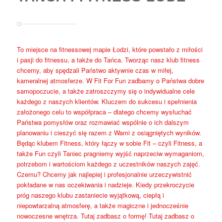
To miejsce na fitnessowej mapie Łodzi, które powstało z miłości
i pasji do fitnessu, a także do Tańca. Tworząc nasz klub fitness
chcemy, aby spędzali Państwo aktywnie czas w miłej,
kameralnej atmosferze. W Fit For Fun zadbamy o Państwa dobre
samopoczucie, a także zatroszczymy się o indywidualne cele
każdego z naszych klientów. Kluczem do sukcesu i spełnienia
założonego celu to współpraca – dlatego chcemy wysłuchać
Państwa pomysłów oraz rozmawiać wspólnie o ich dalszym
planowaniu i cieszyć się razem z Wami z osiągniętych wyników.
Będąc klubem Fitness, który łączy w sobie Fit – czyli Fitness, a
także Fun czyli Taniec pragniemy wyjść naprzeciw wymaganiom,
potrzebom i wartościom każdego z uczestników naszych zajęć.
Czemu? Chcemy jak najlepiej i profesjonalnie urzeczywistnić
pokładane w nas oczekiwania i nadzieje. Kiedy przekroczycie
próg naszego klubu zastaniecie wyjątkową, ciepłą i
niepowtarzalną atmosferę, a także magiczne i jednocześnie
nowoczesne wnętrza. Tutaj zadbasz o formę! Tutaj zadbasz o