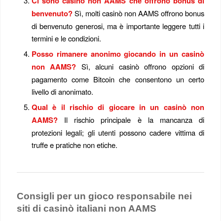
Ci sono casinò non AAMS che offrono bonus di
benvenuto?
Sì, molti casinò non AAMS offrono bonus
di benvenuto generosi, ma è importante leggere tutti i
termini e le condizioni.
Posso rimanere anonimo giocando in un casinò
non AAMS?
Sì, alcuni casinò offrono opzioni di
pagamento come Bitcoin che consentono un certo
livello di anonimato.
Qual è il rischio di giocare in un casinò non
AAMS?
Il rischio principale è la mancanza di
protezioni legali; gli utenti possono cadere vittima di
truffe e pratiche non etiche.
Consigli per un gioco responsabile nei
siti di casinò italiani non AAMS