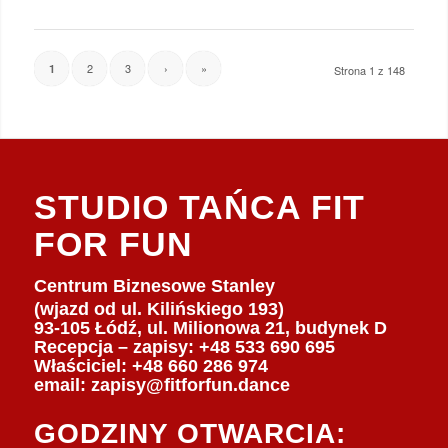
2
3
›
»
1
Strona 1 z 148
STUDIO TAŃCA FIT
FOR FUN
Centrum Biznesowe Stanley
(wjazd od ul. Kilińskiego 193)
93-105 Łódź, ul. Milionowa 21, budynek D
Recepcja – zapisy: +48 533 690 695
Właściciel:
+48 660 286 974
email:
zapisy@fitforfun.dance
GODZINY OTWARCIA: