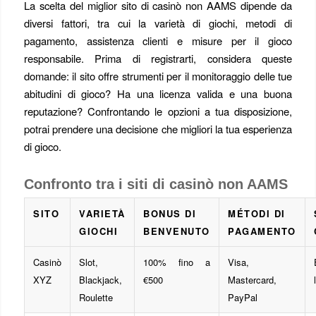
La scelta del miglior sito di casinò non AAMS dipende da
diversi fattori, tra cui la varietà di giochi, metodi di
pagamento, assistenza clienti e misure per il gioco
responsabile. Prima di registrarti, considera queste
domande: il sito offre strumenti per il monitoraggio delle tue
abitudini di gioco? Ha una licenza valida e una buona
reputazione? Confrontando le opzioni a tua disposizione,
potrai prendere una decisione che migliori la tua esperienza
di gioco.
Confronto tra i siti di casinò non AAMS
SITO
VARIETÀ
BONUS DI
MÉTODI DI
GIOCHI
BENVENUTO
PAGAMENTO
Casinò
Slot,
100% fino a
Visa,
XYZ
Blackjack,
€500
Mastercard,
Roulette
PayPal