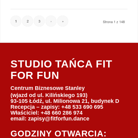
2
3
›
»
1
Strona 1 z 148
STUDIO TAŃCA FIT
FOR FUN
Centrum Biznesowe Stanley
(wjazd od ul. Kilińskiego 193)
93-105 Łódź, ul. Milionowa 21, budynek D
Recepcja – zapisy: +48 533 690 695
Właściciel:
+48 660 286 974
email:
zapisy@fitforfun.dance
GODZINY OTWARCIA: