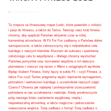
To miejsce na fitnessowej mapie Łodzi, które powstało z miłości
i pasji do fitnessu, a także do Tańca. Tworząc nasz klub fitness
chcemy, aby spędzali Państwo aktywnie czas w miłej,
kameralnej atmosferze. W Fit For Fun zadbamy o Państwa dobre
samopoczucie, a także zatroszczymy się o indywidualne cele
każdego z naszych klientów. Kluczem do sukcesu i spełnienia
założonego celu to współpraca – dlatego chcemy wysłuchać
Państwa pomysłów oraz rozmawiać wspólnie o ich dalszym
planowaniu i cieszyć się razem z Wami z osiągniętych wyników.
Będąc klubem Fitness, który łączy w sobie Fit – czyli Fitness, a
także Fun czyli Taniec pragniemy wyjść naprzeciw wymaganiom,
potrzebom i wartościom każdego z uczestników naszych zajęć.
Czemu? Chcemy jak najlepiej i profesjonalnie urzeczywistnić
pokładane w nas oczekiwania i nadzieje. Kiedy przekroczycie
próg naszego klubu zastaniecie wyjątkową, ciepłą i
niepowtarzalną atmosferę, a także magiczne i jednocześnie
nowoczesne wnętrza. Tutaj zadbasz o formę! Tutaj zadbasz o