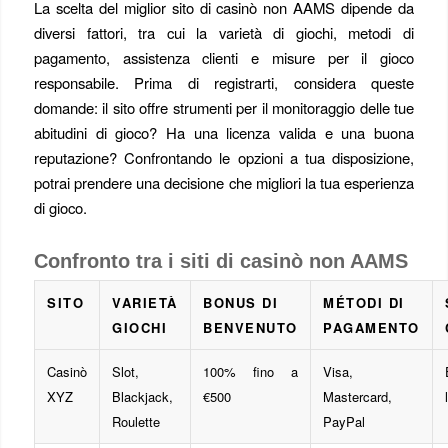
La scelta del miglior sito di casinò non AAMS dipende da
diversi fattori, tra cui la varietà di giochi, metodi di
pagamento, assistenza clienti e misure per il gioco
responsabile. Prima di registrarti, considera queste
domande: il sito offre strumenti per il monitoraggio delle tue
abitudini di gioco? Ha una licenza valida e una buona
reputazione? Confrontando le opzioni a tua disposizione,
potrai prendere una decisione che migliori la tua esperienza
di gioco.
Confronto tra i siti di casinò non AAMS
SITO
VARIETÀ
BONUS DI
MÉTODI DI
GIOCHI
BENVENUTO
PAGAMENTO
Casinò
Slot,
100% fino a
Visa,
XYZ
Blackjack,
€500
Mastercard,
Roulette
PayPal