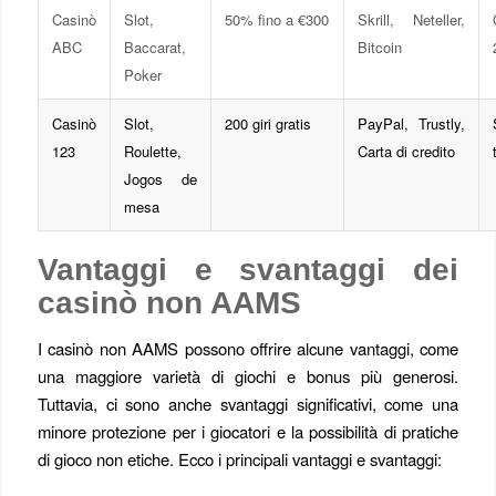
Casinò
Slot,
50% fino a €300
Skrill, Neteller,
ABC
Baccarat,
Bitcoin
Poker
Casinò
Slot,
200 giri gratis
PayPal, Trustly,
123
Roulette,
Carta di credito
Jogos de
mesa
Vantaggi e svantaggi dei
casinò non AAMS
I casinò non AAMS possono offrire alcune vantaggi, come
una maggiore varietà di giochi e bonus più generosi.
Tuttavia, ci sono anche svantaggi significativi, come una
minore protezione per i giocatori e la possibilità di pratiche
di gioco non etiche. Ecco i principali vantaggi e svantaggi: