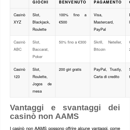
GIOCHI
BENVENUTO
PAGAMENTO
Casinò
Slot,
100% fino a
Visa,
XYZ
Blackjack,
€500
Mastercard,
Roulette
PayPal
Casinò
Slot,
50% fino a €300
Skrill, Neteller,
ABC
Baccarat,
Bitcoin
Poker
Casinò
Slot,
200 giri gratis
PayPal, Trustly,
123
Roulette,
Carta di credito
Jogos de
mesa
Vantaggi e svantaggi dei
casinò non AAMS
I casinò non AAMS possono offrire alcune vantaggi, come