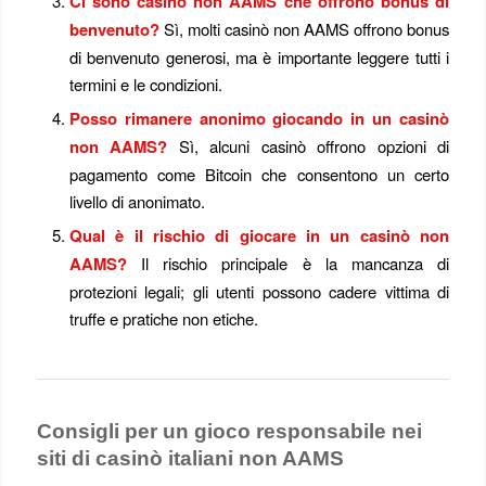
Ci sono casinò non AAMS che offrono bonus di
benvenuto?
Sì, molti casinò non AAMS offrono bonus
di benvenuto generosi, ma è importante leggere tutti i
termini e le condizioni.
Posso rimanere anonimo giocando in un casinò
non AAMS?
Sì, alcuni casinò offrono opzioni di
pagamento come Bitcoin che consentono un certo
livello di anonimato.
Qual è il rischio di giocare in un casinò non
AAMS?
Il rischio principale è la mancanza di
protezioni legali; gli utenti possono cadere vittima di
truffe e pratiche non etiche.
Consigli per un gioco responsabile nei
siti di casinò italiani non AAMS