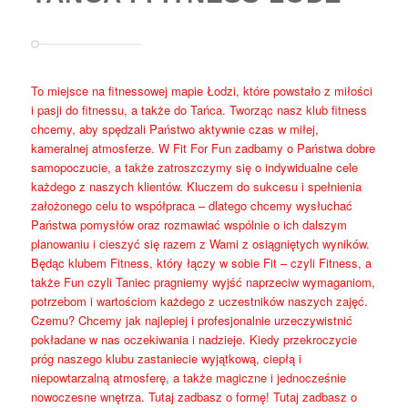
To miejsce na fitnessowej mapie Łodzi, które powstało z miłości
i pasji do fitnessu, a także do Tańca. Tworząc nasz klub fitness
chcemy, aby spędzali Państwo aktywnie czas w miłej,
kameralnej atmosferze. W Fit For Fun zadbamy o Państwa dobre
samopoczucie, a także zatroszczymy się o indywidualne cele
każdego z naszych klientów. Kluczem do sukcesu i spełnienia
założonego celu to współpraca – dlatego chcemy wysłuchać
Państwa pomysłów oraz rozmawiać wspólnie o ich dalszym
planowaniu i cieszyć się razem z Wami z osiągniętych wyników.
Będąc klubem Fitness, który łączy w sobie Fit – czyli Fitness, a
także Fun czyli Taniec pragniemy wyjść naprzeciw wymaganiom,
potrzebom i wartościom każdego z uczestników naszych zajęć.
Czemu? Chcemy jak najlepiej i profesjonalnie urzeczywistnić
pokładane w nas oczekiwania i nadzieje. Kiedy przekroczycie
próg naszego klubu zastaniecie wyjątkową, ciepłą i
niepowtarzalną atmosferę, a także magiczne i jednocześnie
nowoczesne wnętrza. Tutaj zadbasz o formę! Tutaj zadbasz o