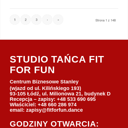
2
3
›
»
1
Strona 1 z 148
STUDIO TAŃCA FIT
FOR FUN
Centrum Biznesowe Stanley
(wjazd od ul. Kilińskiego 193)
93-105 Łódź, ul. Milionowa 21, budynek D
Recepcja – zapisy: +48 533 690 695
Właściciel:
+48 660 286 974
email:
zapisy@fitforfun.dance
GODZINY OTWARCIA: