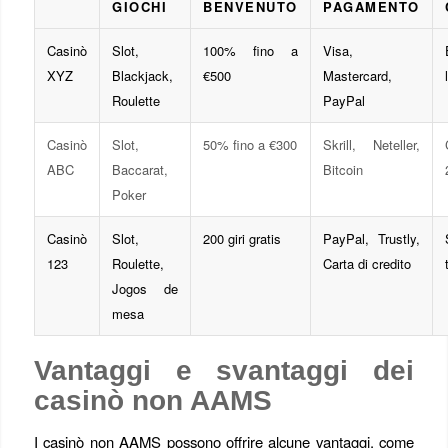
GIOCHI
BENVENUTO
PAGAMENTO
Casinò
Slot,
100% fino a
Visa,
XYZ
Blackjack,
€500
Mastercard,
Roulette
PayPal
Casinò
Slot,
50% fino a €300
Skrill, Neteller,
ABC
Baccarat,
Bitcoin
Poker
Casinò
Slot,
200 giri gratis
PayPal, Trustly,
123
Roulette,
Carta di credito
Jogos de
mesa
Vantaggi e svantaggi dei
casinò non AAMS
I casinò non AAMS possono offrire alcune vantaggi, come