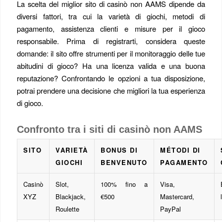
La scelta del miglior sito di casinò non AAMS dipende da
diversi fattori, tra cui la varietà di giochi, metodi di
pagamento, assistenza clienti e misure per il gioco
responsabile. Prima di registrarti, considera queste
domande: il sito offre strumenti per il monitoraggio delle tue
abitudini di gioco? Ha una licenza valida e una buona
reputazione? Confrontando le opzioni a tua disposizione,
potrai prendere una decisione che migliori la tua esperienza
di gioco.
Confronto tra i siti di casinò non AAMS
SITO
VARIETÀ
BONUS DI
MÉTODI DI
GIOCHI
BENVENUTO
PAGAMENTO
Casinò
Slot,
100% fino a
Visa,
XYZ
Blackjack,
€500
Mastercard,
Roulette
PayPal