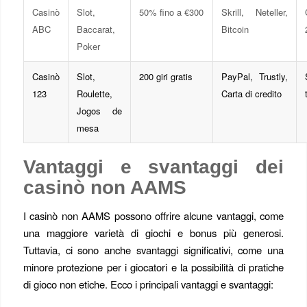
Casinò
Slot,
50% fino a €300
Skrill, Neteller,
ABC
Baccarat,
Bitcoin
Poker
Casinò
Slot,
200 giri gratis
PayPal, Trustly,
123
Roulette,
Carta di credito
Jogos de
mesa
Vantaggi e svantaggi dei
casinò non AAMS
I casinò non AAMS possono offrire alcune vantaggi, come
una maggiore varietà di giochi e bonus più generosi.
Tuttavia, ci sono anche svantaggi significativi, come una
minore protezione per i giocatori e la possibilità di pratiche
di gioco non etiche. Ecco i principali vantaggi e svantaggi: