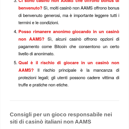
Ci sono casinò non AAMS che offrono bonus di
benvenuto?
Sì, molti casinò non AAMS offrono bonus
di benvenuto generosi, ma è importante leggere tutti i
termini e le condizioni.
Posso rimanere anonimo giocando in un casinò
non AAMS?
Sì, alcuni casinò offrono opzioni di
pagamento come Bitcoin che consentono un certo
livello di anonimato.
Qual è il rischio di giocare in un casinò non
AAMS?
Il rischio principale è la mancanza di
protezioni legali; gli utenti possono cadere vittima di
truffe e pratiche non etiche.
Consigli per un gioco responsabile nei
siti di casinò italiani non AAMS