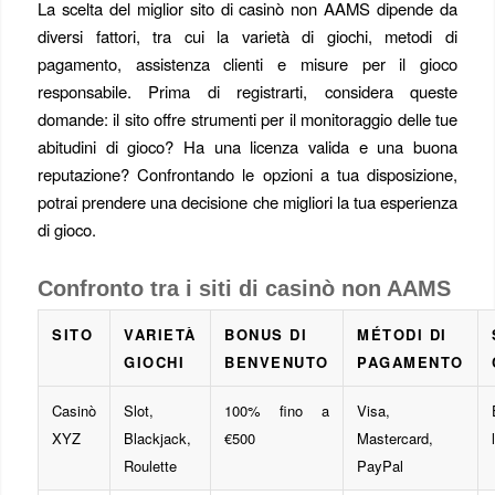
La scelta del miglior sito di casinò non AAMS dipende da
diversi fattori, tra cui la varietà di giochi, metodi di
pagamento, assistenza clienti e misure per il gioco
responsabile. Prima di registrarti, considera queste
domande: il sito offre strumenti per il monitoraggio delle tue
abitudini di gioco? Ha una licenza valida e una buona
reputazione? Confrontando le opzioni a tua disposizione,
potrai prendere una decisione che migliori la tua esperienza
di gioco.
Confronto tra i siti di casinò non AAMS
SITO
VARIETÀ
BONUS DI
MÉTODI DI
GIOCHI
BENVENUTO
PAGAMENTO
Casinò
Slot,
100% fino a
Visa,
XYZ
Blackjack,
€500
Mastercard,
Roulette
PayPal