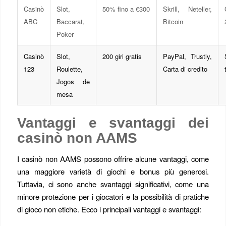
Casinò
Slot,
50% fino a €300
Skrill, Neteller,
ABC
Baccarat,
Bitcoin
Poker
Casinò
Slot,
200 giri gratis
PayPal, Trustly,
123
Roulette,
Carta di credito
Jogos de
mesa
Vantaggi e svantaggi dei
casinò non AAMS
I casinò non AAMS possono offrire alcune vantaggi, come
una maggiore varietà di giochi e bonus più generosi.
Tuttavia, ci sono anche svantaggi significativi, come una
minore protezione per i giocatori e la possibilità di pratiche
di gioco non etiche. Ecco i principali vantaggi e svantaggi: