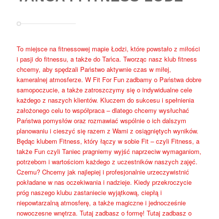
To miejsce na fitnessowej mapie Łodzi, które powstało z miłości
i pasji do fitnessu, a także do Tańca. Tworząc nasz klub fitness
chcemy, aby spędzali Państwo aktywnie czas w miłej,
kameralnej atmosferze. W Fit For Fun zadbamy o Państwa dobre
samopoczucie, a także zatroszczymy się o indywidualne cele
każdego z naszych klientów. Kluczem do sukcesu i spełnienia
założonego celu to współpraca – dlatego chcemy wysłuchać
Państwa pomysłów oraz rozmawiać wspólnie o ich dalszym
planowaniu i cieszyć się razem z Wami z osiągniętych wyników.
Będąc klubem Fitness, który łączy w sobie Fit – czyli Fitness, a
także Fun czyli Taniec pragniemy wyjść naprzeciw wymaganiom,
potrzebom i wartościom każdego z uczestników naszych zajęć.
Czemu? Chcemy jak najlepiej i profesjonalnie urzeczywistnić
pokładane w nas oczekiwania i nadzieje. Kiedy przekroczycie
próg naszego klubu zastaniecie wyjątkową, ciepłą i
niepowtarzalną atmosferę, a także magiczne i jednocześnie
nowoczesne wnętrza. Tutaj zadbasz o formę! Tutaj zadbasz o