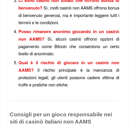
Ci sono casinò non AAMS che offrono bonus di
benvenuto?
Sì, molti casinò non AAMS offrono bonus
di benvenuto generosi, ma è importante leggere tutti i
termini e le condizioni.
Posso rimanere anonimo giocando in un casinò
non AAMS?
Sì, alcuni casinò offrono opzioni di
pagamento come Bitcoin che consentono un certo
livello di anonimato.
Qual è il rischio di giocare in un casinò non
AAMS?
Il rischio principale è la mancanza di
protezioni legali; gli utenti possono cadere vittima di
truffe e pratiche non etiche.
Consigli per un gioco responsabile nei
siti di casinò italiani non AAMS