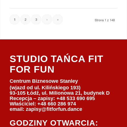
2
3
›
»
1
Strona 1 z 148
STUDIO TAŃCA FIT
FOR FUN
Centrum Biznesowe Stanley
(wjazd od ul. Kilińskiego 193)
93-105 Łódź, ul. Milionowa 21, budynek D
Recepcja – zapisy: +48 533 690 695
Właściciel:
+48 660 286 974
email:
zapisy@fitforfun.dance
GODZINY OTWARCIA: