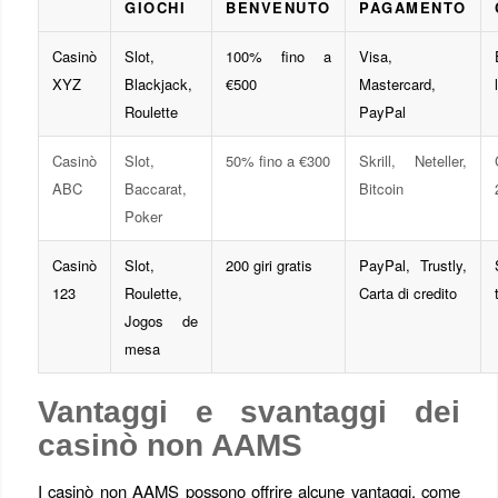
GIOCHI
BENVENUTO
PAGAMENTO
Casinò
Slot,
100% fino a
Visa,
XYZ
Blackjack,
€500
Mastercard,
Roulette
PayPal
Casinò
Slot,
50% fino a €300
Skrill, Neteller,
ABC
Baccarat,
Bitcoin
Poker
Casinò
Slot,
200 giri gratis
PayPal, Trustly,
123
Roulette,
Carta di credito
Jogos de
mesa
Vantaggi e svantaggi dei
casinò non AAMS
I casinò non AAMS possono offrire alcune vantaggi, come