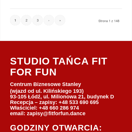
2
3
›
»
1
Strona 1 z 148
STUDIO TAŃCA FIT
FOR FUN
Centrum Biznesowe Stanley
(wjazd od ul. Kilińskiego 193)
93-105 Łódź, ul. Milionowa 21, budynek D
Recepcja – zapisy: +48 533 690 695
Właściciel:
+48 660 286 974
email:
zapisy@fitforfun.dance
GODZINY OTWARCIA: