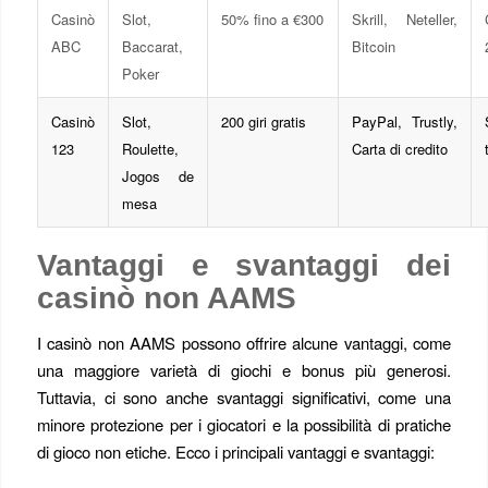
Casinò
Slot,
50% fino a €300
Skrill, Neteller,
ABC
Baccarat,
Bitcoin
Poker
Casinò
Slot,
200 giri gratis
PayPal, Trustly,
123
Roulette,
Carta di credito
Jogos de
mesa
Vantaggi e svantaggi dei
casinò non AAMS
I casinò non AAMS possono offrire alcune vantaggi, come
una maggiore varietà di giochi e bonus più generosi.
Tuttavia, ci sono anche svantaggi significativi, come una
minore protezione per i giocatori e la possibilità di pratiche
di gioco non etiche. Ecco i principali vantaggi e svantaggi: