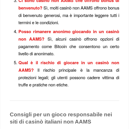
Ci sono casinò non AAMS che offrono bonus di
benvenuto?
Sì, molti casinò non AAMS offrono bonus
di benvenuto generosi, ma è importante leggere tutti i
termini e le condizioni.
Posso rimanere anonimo giocando in un casinò
non AAMS?
Sì, alcuni casinò offrono opzioni di
pagamento come Bitcoin che consentono un certo
livello di anonimato.
Qual è il rischio di giocare in un casinò non
AAMS?
Il rischio principale è la mancanza di
protezioni legali; gli utenti possono cadere vittima di
truffe e pratiche non etiche.
Consigli per un gioco responsabile nei
siti di casinò italiani non AAMS