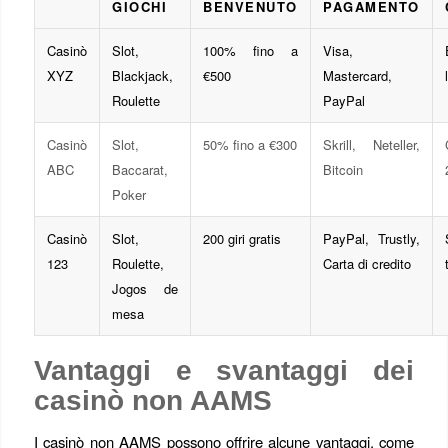
GIOCHI
BENVENUTO
PAGAMENTO
Casinò
Slot,
100% fino a
Visa,
XYZ
Blackjack,
€500
Mastercard,
Roulette
PayPal
Casinò
Slot,
50% fino a €300
Skrill, Neteller,
ABC
Baccarat,
Bitcoin
Poker
Casinò
Slot,
200 giri gratis
PayPal, Trustly,
123
Roulette,
Carta di credito
Jogos de
mesa
Vantaggi e svantaggi dei
casinò non AAMS
I casinò non AAMS possono offrire alcune vantaggi, come