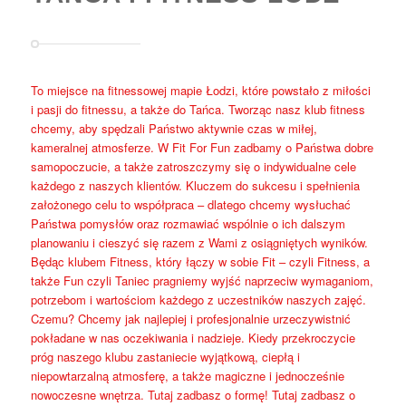
To miejsce na fitnessowej mapie Łodzi, które powstało z miłości
i pasji do fitnessu, a także do Tańca. Tworząc nasz klub fitness
chcemy, aby spędzali Państwo aktywnie czas w miłej,
kameralnej atmosferze. W Fit For Fun zadbamy o Państwa dobre
samopoczucie, a także zatroszczymy się o indywidualne cele
każdego z naszych klientów. Kluczem do sukcesu i spełnienia
założonego celu to współpraca – dlatego chcemy wysłuchać
Państwa pomysłów oraz rozmawiać wspólnie o ich dalszym
planowaniu i cieszyć się razem z Wami z osiągniętych wyników.
Będąc klubem Fitness, który łączy w sobie Fit – czyli Fitness, a
także Fun czyli Taniec pragniemy wyjść naprzeciw wymaganiom,
potrzebom i wartościom każdego z uczestników naszych zajęć.
Czemu? Chcemy jak najlepiej i profesjonalnie urzeczywistnić
pokładane w nas oczekiwania i nadzieje. Kiedy przekroczycie
próg naszego klubu zastaniecie wyjątkową, ciepłą i
niepowtarzalną atmosferę, a także magiczne i jednocześnie
nowoczesne wnętrza. Tutaj zadbasz o formę! Tutaj zadbasz o