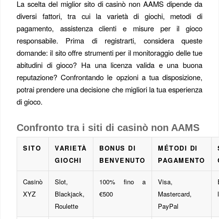
La scelta del miglior sito di casinò non AAMS dipende da
diversi fattori, tra cui la varietà di giochi, metodi di
pagamento, assistenza clienti e misure per il gioco
responsabile. Prima di registrarti, considera queste
domande: il sito offre strumenti per il monitoraggio delle tue
abitudini di gioco? Ha una licenza valida e una buona
reputazione? Confrontando le opzioni a tua disposizione,
potrai prendere una decisione che migliori la tua esperienza
di gioco.
Confronto tra i siti di casinò non AAMS
SITO
VARIETÀ
BONUS DI
MÉTODI DI
GIOCHI
BENVENUTO
PAGAMENTO
Casinò
Slot,
100% fino a
Visa,
XYZ
Blackjack,
€500
Mastercard,
Roulette
PayPal