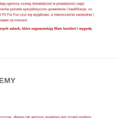
iadają ogromny szereg doświadczeń w prowadzeniu zajęć
nerów posiada specjalistyczne uprawnienia i kwalifikacje, co
 Fit For Fun czuł się wyjątkowo, a równocześnie swobodnie i
 nawet na moment.
nych salach, które zagwarantują Wam komfort i wygodę
DEMY
izycznej, dlatego tak ważnym aspektem jest rozwój osobisty