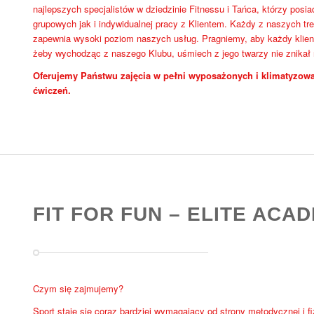
najlepszych specjalistów w dziedzinie Fitnessu i Tańca, którzy pos
grupowych jak i indywidualnej pracy z Klientem. Każdy z naszych tre
zapewnia wysoki poziom naszych usług. Pragniemy, aby każdy klient
żeby wychodząc z naszego Klubu, uśmiech z jego twarzy nie znikał
Oferujemy Państwu zajęcia w pełni wyposażonych i klimatyzowa
ćwiczeń.
FIT FOR FUN – ELITE ACA
Czym się zajmujemy?
Sport staje się coraz bardziej wymagający od strony metodycznej i f