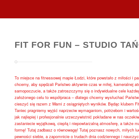
FIT FOR FUN – STUDIO TAŃ
To miejsce na fitnessowej mapie Łodzi, które powstało z miłości i pa
chcemy, aby spędzali Państwo aktywnie czas w miłej, kameralnej a
samopoczucie, a także zatroszczymy się o indywidualne cele każdeg
założonego celu to współpraca – dlatego chcemy wysłuchać Państw
cieszyć się razem z Wami z osiągniętych wyników. Będąc klubem Fitne
Taniec pragniemy wyjść naprzeciw wymaganiom, potrzebom i warto
jak najlepiej i profesjonalnie urzeczywistnić pokładane w nas oczeki
zastaniecie wyjątkową, ciepłą i niepowtarzalną atmosferę, a także 
formę! Tutaj zadbasz o równowagę! Tutaj poznasz nowych, miłych lud
pewności siebie, a zapomnicie o trudach dnia codziennego i nauczyci