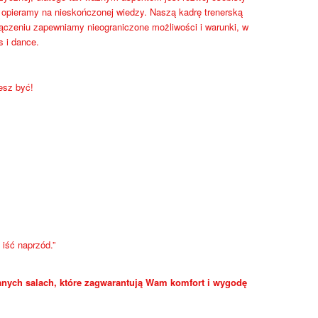
a opieramy na nieskończonej wiedzy. Naszą kadrę trenerską
łączeniu zapewniamy nieograniczone możliwości i warunki, w
s i dance.
esz być!
iść naprzód.”
nych salach, które zagwarantują Wam komfort i wygodę