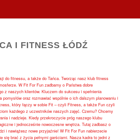
CA I FITNESS ŁÓDŹ
sji do fitnessu, a także do Tańca. Tworząc nasz klub fitness
tmosferze. W Fit For Fun zadbamy o Państwa dobre
o z naszych klientów. Kluczem do sukcesu i spełnienia
a pomysłów oraz rozmawiać wspólnie o ich dalszym planowaniu i
ss, który łączy w sobie Fit – czyli Fitness, a także Fun czyli
ściom każdego z uczestników naszych zajęć. Czemu? Chcemy
wania i nadzieje. Kiedy przekroczycie próg naszego klubu
magiczne i jednocześnie nowoczesne wnętrza. Tutaj zadbasz o
zi i nawiążesz nowe przyjaźnie! W Fit For Fun nabierzecie
e się brać z życia pełnymi garściami. Nasza kadra to jedni z