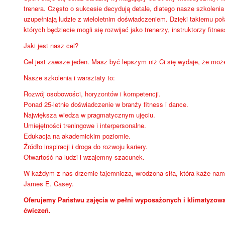
trenera. Często o sukcesie decydują detale, dlatego nasze szkoleni
uzupełniają ludzie z wieloletnim doświadczeniem. Dzięki takiemu po
których będziecie mogli się rozwijać jako trenerzy, instruktorzy fitnes
Jaki jest nasz cel?
Cel jest zawsze jeden. Masz być lepszym niż Ci się wydaje, że moż
Nasze szkolenia i warsztaty to:
Rozwój osobowości, horyzontów i kompetencji.
Ponad 25-letnie doświadczenie w branży fitness i dance.
Największa wiedza w pragmatycznym ujęciu.
Umiejętności treningowe i interpersonalne.
Edukacja na akademickim poziomie.
Źródło inspiracji i droga do rozwoju kariery.
Otwartość na ludzi i wzajemny szacunek.
W każdym z nas drzemie tajemnicza, wrodzona siła, która każe nam 
James E. Casey.
Oferujemy Państwu zajęcia w pełni wyposażonych i klimatyzowa
ćwiczeń.