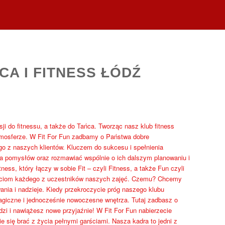
CA I FITNESS ŁÓDŹ
sji do fitnessu, a także do Tańca. Tworząc nasz klub fitness
tmosferze. W Fit For Fun zadbamy o Państwa dobre
o z naszych klientów. Kluczem do sukcesu i spełnienia
a pomysłów oraz rozmawiać wspólnie o ich dalszym planowaniu i
ss, który łączy w sobie Fit – czyli Fitness, a także Fun czyli
ściom każdego z uczestników naszych zajęć. Czemu? Chcemy
wania i nadzieje. Kiedy przekroczycie próg naszego klubu
magiczne i jednocześnie nowoczesne wnętrza. Tutaj zadbasz o
zi i nawiążesz nowe przyjaźnie! W Fit For Fun nabierzecie
e się brać z życia pełnymi garściami. Nasza kadra to jedni z