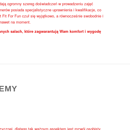
iadają ogromny szereg doświadczeń w prowadzeniu zajęć
nerów posiada specjalistyczne uprawnienia i kwalifikacje, co
 Fit For Fun czuł się wyjątkowo, a równocześnie swobodnie i
 nawet na moment.
nych salach, które zagwarantują Wam komfort i wygodę
DEMY
izycznej, dlatego tak ważnym aspektem jest rozwój osobisty