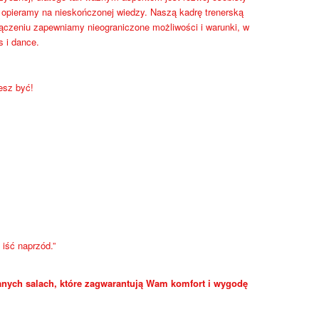
a opieramy na nieskończonej wiedzy. Naszą kadrę trenerską
łączeniu zapewniamy nieograniczone możliwości i warunki, w
s i dance.
esz być!
iść naprzód.”
nych salach, które zagwarantują Wam komfort i wygodę