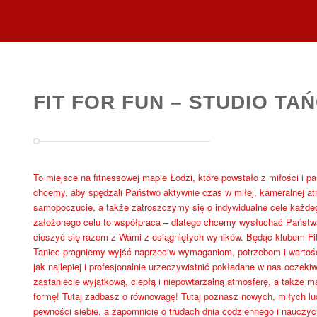
FIT FOR FUN – STUDIO TAŃ
To miejsce na fitnessowej mapie Łodzi, które powstało z miłości i pa
chcemy, aby spędzali Państwo aktywnie czas w miłej, kameralnej a
samopoczucie, a także zatroszczymy się o indywidualne cele każdeg
założonego celu to współpraca – dlatego chcemy wysłuchać Państw
cieszyć się razem z Wami z osiągniętych wyników. Będąc klubem Fitne
Taniec pragniemy wyjść naprzeciw wymaganiom, potrzebom i warto
jak najlepiej i profesjonalnie urzeczywistnić pokładane w nas oczeki
zastaniecie wyjątkową, ciepłą i niepowtarzalną atmosferę, a także 
formę! Tutaj zadbasz o równowagę! Tutaj poznasz nowych, miłych lud
pewności siebie, a zapomnicie o trudach dnia codziennego i nauczyci