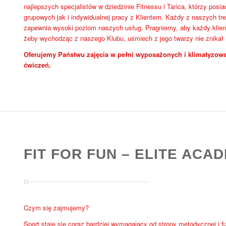
najlepszych specjalistów w dziedzinie Fitnessu i Tańca, którzy pos
grupowych jak i indywidualnej pracy z Klientem. Każdy z naszych tre
zapewnia wysoki poziom naszych usług. Pragniemy, aby każdy klient
żeby wychodząc z naszego Klubu, uśmiech z jego twarzy nie znikał
Oferujemy Państwu zajęcia w pełni wyposażonych i klimatyzowa
ćwiczeń.
FIT FOR FUN – ELITE ACA
Czym się zajmujemy?
Sport staje się coraz bardziej wymagający od strony metodycznej i f