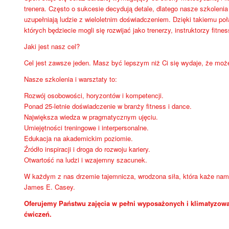
trenera. Często o sukcesie decydują detale, dlatego nasze szkoleni
uzupełniają ludzie z wieloletnim doświadczeniem. Dzięki takiemu po
których będziecie mogli się rozwijać jako trenerzy, instruktorzy fitnes
Jaki jest nasz cel?
Cel jest zawsze jeden. Masz być lepszym niż Ci się wydaje, że moż
Nasze szkolenia i warsztaty to:
Rozwój osobowości, horyzontów i kompetencji.
Ponad 25-letnie doświadczenie w branży fitness i dance.
Największa wiedza w pragmatycznym ujęciu.
Umiejętności treningowe i interpersonalne.
Edukacja na akademickim poziomie.
Źródło inspiracji i droga do rozwoju kariery.
Otwartość na ludzi i wzajemny szacunek.
W każdym z nas drzemie tajemnicza, wrodzona siła, która każe nam 
James E. Casey.
Oferujemy Państwu zajęcia w pełni wyposażonych i klimatyzowa
ćwiczeń.