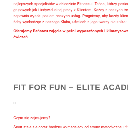
najlepszych specjalistów w dziedzinie Fitnessu i Tańca, którzy pos
grupowych jak i indywidualnej pracy z Klientem. Każdy z naszych tre
zapewnia wysoki poziom naszych usług. Pragniemy, aby każdy klient
żeby wychodząc z naszego Klubu, uśmiech z jego twarzy nie znikał
Oferujemy Państwu zajęcia w pełni wyposażonych i klimatyzowa
ćwiczeń.
FIT FOR FUN – ELITE ACA
Czym się zajmujemy?
Sport staje się coraz bardziej wymagający od strony metodycznej i f