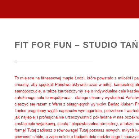
FIT FOR FUN – STUDIO TAŃ
To miejsce na fitnessowej mapie Łodzi, które powstało z miłości i pa
chcemy, aby spędzali Państwo aktywnie czas w miłej, kameralnej a
samopoczucie, a także zatroszczymy się o indywidualne cele każdeg
założonego celu to współpraca – dlatego chcemy wysłuchać Państw
cieszyć się razem z Wami z osiągniętych wyników. Będąc klubem Fitne
Taniec pragniemy wyjść naprzeciw wymaganiom, potrzebom i warto
jak najlepiej i profesjonalnie urzeczywistnić pokładane w nas oczeki
zastaniecie wyjątkową, ciepłą i niepowtarzalną atmosferę, a także 
formę! Tutaj zadbasz o równowagę! Tutaj poznasz nowych, miłych lud
pewności siebie, a zapomnicie o trudach dnia codziennego i nauczyci