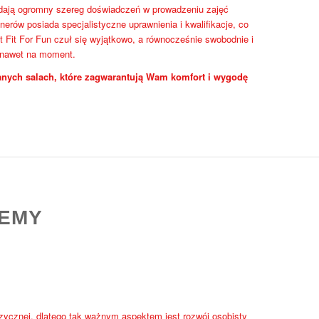
iadają ogromny szereg doświadczeń w prowadzeniu zajęć
nerów posiada specjalistyczne uprawnienia i kwalifikacje, co
 Fit For Fun czuł się wyjątkowo, a równocześnie swobodnie i
 nawet na moment.
nych salach, które zagwarantują Wam komfort i wygodę
DEMY
izycznej, dlatego tak ważnym aspektem jest rozwój osobisty