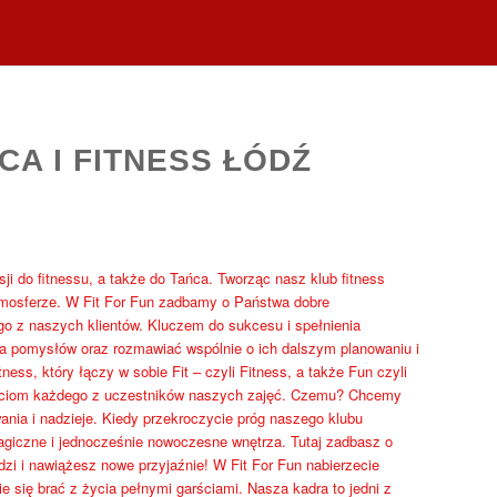
CA I FITNESS ŁÓDŹ
sji do fitnessu, a także do Tańca. Tworząc nasz klub fitness
tmosferze. W Fit For Fun zadbamy o Państwa dobre
o z naszych klientów. Kluczem do sukcesu i spełnienia
a pomysłów oraz rozmawiać wspólnie o ich dalszym planowaniu i
ss, który łączy w sobie Fit – czyli Fitness, a także Fun czyli
ściom każdego z uczestników naszych zajęć. Czemu? Chcemy
wania i nadzieje. Kiedy przekroczycie próg naszego klubu
magiczne i jednocześnie nowoczesne wnętrza. Tutaj zadbasz o
zi i nawiążesz nowe przyjaźnie! W Fit For Fun nabierzecie
e się brać z życia pełnymi garściami. Nasza kadra to jedni z