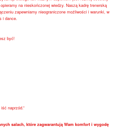
a opieramy na nieskończonej wiedzy. Naszą kadrę trenerską
łączeniu zapewniamy nieograniczone możliwości i warunki, w
s i dance.
esz być!
iść naprzód.”
nych salach, które zagwarantują Wam komfort i wygodę