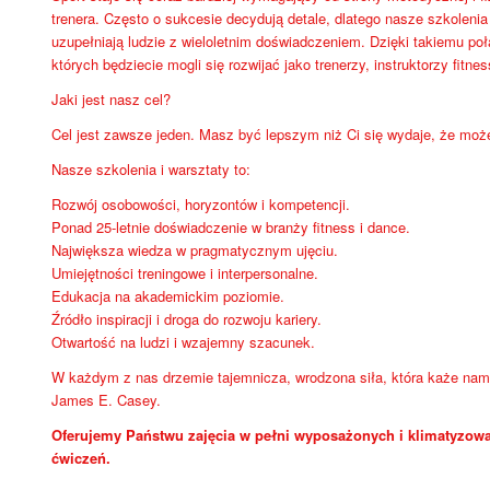
trenera. Często o sukcesie decydują detale, dlatego nasze szkoleni
uzupełniają ludzie z wieloletnim doświadczeniem. Dzięki takiemu po
których będziecie mogli się rozwijać jako trenerzy, instruktorzy fitnes
Jaki jest nasz cel?
Cel jest zawsze jeden. Masz być lepszym niż Ci się wydaje, że moż
Nasze szkolenia i warsztaty to:
Rozwój osobowości, horyzontów i kompetencji.
Ponad 25-letnie doświadczenie w branży fitness i dance.
Największa wiedza w pragmatycznym ujęciu.
Umiejętności treningowe i interpersonalne.
Edukacja na akademickim poziomie.
Źródło inspiracji i droga do rozwoju kariery.
Otwartość na ludzi i wzajemny szacunek.
W każdym z nas drzemie tajemnicza, wrodzona siła, która każe nam 
James E. Casey.
Oferujemy Państwu zajęcia w pełni wyposażonych i klimatyzowa
ćwiczeń.