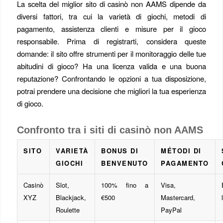
La scelta del miglior sito di casinò non AAMS dipende da
diversi fattori, tra cui la varietà di giochi, metodi di
pagamento, assistenza clienti e misure per il gioco
responsabile. Prima di registrarti, considera queste
domande: il sito offre strumenti per il monitoraggio delle tue
abitudini di gioco? Ha una licenza valida e una buona
reputazione? Confrontando le opzioni a tua disposizione,
potrai prendere una decisione che migliori la tua esperienza
di gioco.
Confronto tra i siti di casinò non AAMS
SITO
VARIETÀ
BONUS DI
MÉTODI DI
GIOCHI
BENVENUTO
PAGAMENTO
Casinò
Slot,
100% fino a
Visa,
XYZ
Blackjack,
€500
Mastercard,
Roulette
PayPal