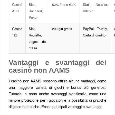
Casinò
Slot,
50% fino a €300
Skrill, Neteller,
ABC
Baccarat,
Bitcoin
Poker
Casinò
Slot,
200 giri gratis
PayPal, Trustly,
123
Roulette,
Carta di credito
Jogos de
mesa
Vantaggi e svantaggi dei
casinò non AAMS
I casinò non AAMS possono offrire alcune vantaggi, come
una maggiore varietà di giochi e bonus più generosi.
Tuttavia, ci sono anche svantaggi significativi, come una
minore protezione per i giocatori e la possibilità di pratiche
di gioco non etiche. Ecco i principali vantaggi e svantaggi: