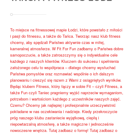
To miejsce na fitnessowej mapie Łodzi, które powstało z miłości
i pasji do fitnessu, a także do Tańca. Tworząc nasz klub fitness
chcemy, aby spędzali Państwo aktywnie czas w miłej,
kameralnej atmosferze. W Fit For Fun zadbamy o Państwa dobre
samopoczucie, a także zatroszczymy się o indywidualne cele
każdego z naszych klientów. Kluczem do sukcesu i spełnienia
założonego celu to współpraca – dlatego chcemy wysłuchać
Państwa pomysłów oraz rozmawiać wspólnie o ich dalszym
planowaniu i cieszyć się razem z Wami z osiągniętych wyników.
Będąc klubem Fitness, który łączy w sobie Fit – czyli Fitness, a
także Fun czyli Taniec pragniemy wyjść naprzeciw wymaganiom,
potrzebom i wartościom każdego z uczestników naszych zajęć.
Czemu? Chcemy jak najlepiej i profesjonalnie urzeczywistnić
pokładane w nas oczekiwania i nadzieje. Kiedy przekroczycie
próg naszego klubu zastaniecie wyjątkową, ciepłą i
niepowtarzalną atmosferę, a także magiczne i jednocześnie
nowoczesne wnętrza. Tutaj zadbasz o formę! Tutaj zadbasz o