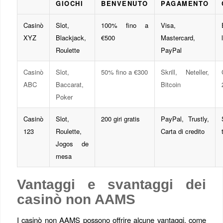
GIOCHI
BENVENUTO
PAGAMENTO
Casinò
Slot,
100% fino a
Visa,
XYZ
Blackjack,
€500
Mastercard,
Roulette
PayPal
Casinò
Slot,
50% fino a €300
Skrill, Neteller,
ABC
Baccarat,
Bitcoin
Poker
Casinò
Slot,
200 giri gratis
PayPal, Trustly,
123
Roulette,
Carta di credito
Jogos de
mesa
Vantaggi e svantaggi dei
casinò non AAMS
I casinò non AAMS possono offrire alcune vantaggi, come