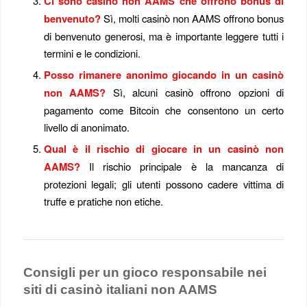
Ci sono casinò non AAMS che offrono bonus di
benvenuto?
Sì, molti casinò non AAMS offrono bonus
di benvenuto generosi, ma è importante leggere tutti i
termini e le condizioni.
Posso rimanere anonimo giocando in un casinò
non AAMS?
Sì, alcuni casinò offrono opzioni di
pagamento come Bitcoin che consentono un certo
livello di anonimato.
Qual è il rischio di giocare in un casinò non
AAMS?
Il rischio principale è la mancanza di
protezioni legali; gli utenti possono cadere vittima di
truffe e pratiche non etiche.
Consigli per un gioco responsabile nei
siti di casinò italiani non AAMS