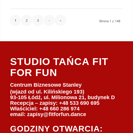
2
3
›
»
1
Strona 1 z 148
STUDIO TAŃCA FIT
FOR FUN
Centrum Biznesowe Stanley
(wjazd od ul. Kilińskiego 193)
93-105 Łódź, ul. Milionowa 21, budynek D
Recepcja – zapisy: +48 533 690 695
Właściciel:
+48 660 286 974
email:
zapisy@fitforfun.dance
GODZINY OTWARCIA: