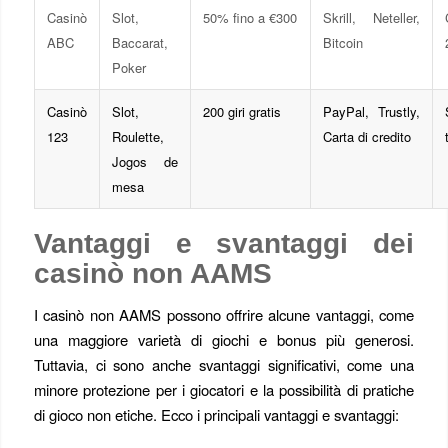
Casinò
Slot,
50% fino a €300
Skrill, Neteller,
ABC
Baccarat,
Bitcoin
Poker
Casinò
Slot,
200 giri gratis
PayPal, Trustly,
123
Roulette,
Carta di credito
Jogos de
mesa
Vantaggi e svantaggi dei
casinò non AAMS
I casinò non AAMS possono offrire alcune vantaggi, come
una maggiore varietà di giochi e bonus più generosi.
Tuttavia, ci sono anche svantaggi significativi, come una
minore protezione per i giocatori e la possibilità di pratiche
di gioco non etiche. Ecco i principali vantaggi e svantaggi: