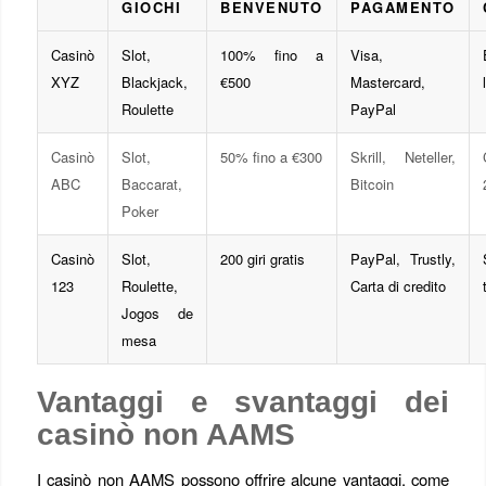
GIOCHI
BENVENUTO
PAGAMENTO
Casinò
Slot,
100% fino a
Visa,
XYZ
Blackjack,
€500
Mastercard,
Roulette
PayPal
Casinò
Slot,
50% fino a €300
Skrill, Neteller,
ABC
Baccarat,
Bitcoin
Poker
Casinò
Slot,
200 giri gratis
PayPal, Trustly,
123
Roulette,
Carta di credito
Jogos de
mesa
Vantaggi e svantaggi dei
casinò non AAMS
I casinò non AAMS possono offrire alcune vantaggi, come