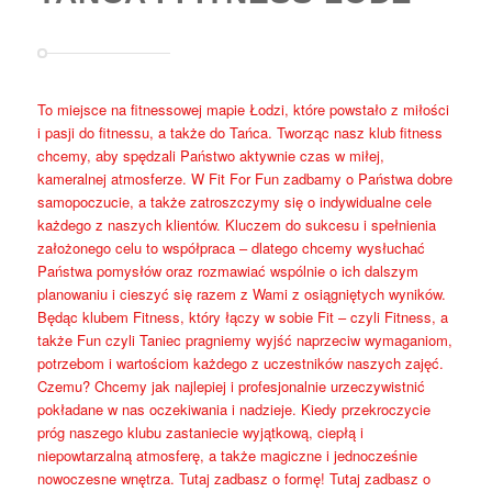
To miejsce na fitnessowej mapie Łodzi, które powstało z miłości
i pasji do fitnessu, a także do Tańca. Tworząc nasz klub fitness
chcemy, aby spędzali Państwo aktywnie czas w miłej,
kameralnej atmosferze. W Fit For Fun zadbamy o Państwa dobre
samopoczucie, a także zatroszczymy się o indywidualne cele
każdego z naszych klientów. Kluczem do sukcesu i spełnienia
założonego celu to współpraca – dlatego chcemy wysłuchać
Państwa pomysłów oraz rozmawiać wspólnie o ich dalszym
planowaniu i cieszyć się razem z Wami z osiągniętych wyników.
Będąc klubem Fitness, który łączy w sobie Fit – czyli Fitness, a
także Fun czyli Taniec pragniemy wyjść naprzeciw wymaganiom,
potrzebom i wartościom każdego z uczestników naszych zajęć.
Czemu? Chcemy jak najlepiej i profesjonalnie urzeczywistnić
pokładane w nas oczekiwania i nadzieje. Kiedy przekroczycie
próg naszego klubu zastaniecie wyjątkową, ciepłą i
niepowtarzalną atmosferę, a także magiczne i jednocześnie
nowoczesne wnętrza. Tutaj zadbasz o formę! Tutaj zadbasz o