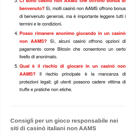
Ci sono casinò non AAMS che offrono bonus di
benvenuto?
Sì, molti casinò non AAMS offrono bonus
di benvenuto generosi, ma è importante leggere tutti i
termini e le condizioni.
Posso rimanere anonimo giocando in un casinò
non AAMS?
Sì, alcuni casinò offrono opzioni di
pagamento come Bitcoin che consentono un certo
livello di anonimato.
Qual è il rischio di giocare in un casinò non
AAMS?
Il rischio principale è la mancanza di
protezioni legali; gli utenti possono cadere vittima di
truffe e pratiche non etiche.
Consigli per un gioco responsabile nei
siti di casinò italiani non AAMS