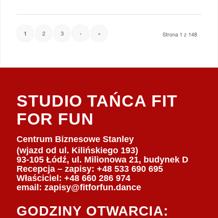
2
3
›
»
1
Strona 1 z 148
STUDIO TAŃCA FIT
FOR FUN
Centrum Biznesowe Stanley
(wjazd od ul. Kilińskiego 193)
93-105 Łódź, ul. Milionowa 21, budynek D
Recepcja – zapisy: +48 533 690 695
Właściciel:
+48 660 286 974
email:
zapisy@fitforfun.dance
GODZINY OTWARCIA: