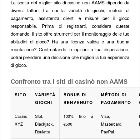
La scelta del miglior sito di casinò non AAMS dipende da
diversi fattori, tra cui la varietà di giochi, metodi di
pagamento, assistenza clienti e misure per il gioco
responsabile. Prima di registrarti, considera queste
domande: il sito offre strumenti per il monitoraggio delle tue
abitudini di gioco? Ha una licenza valida e una buona
reputazione? Confrontando le opzioni a tua disposizione,
potrai prendere una decisione che migliori la tua esperienza
di gioco.
Confronto tra i siti di casinò non AAMS
SITO
VARIETÀ
BONUS DI
MÉTODI DI
GIOCHI
BENVENUTO
PAGAMENTO
Casinò
Slot,
100% fino a
Visa,
XYZ
Blackjack,
€500
Mastercard,
Roulette
PayPal