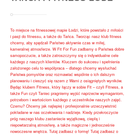
To miejsce na fitnessowej mapie Łodzi, które powstało z miłości
i pasji do fitnessu, a także do Tańca. Tworząc nasz klub fitness
chcemy, aby spędzali Państwo aktywnie czas w miłej,
kameralnej atmosferze. W Fit For Fun zadbamy o Państwa dobre
samopoczucie, a także zatroszczymy się o indywidualne cele
każdego z naszych klientów. Kluczem do sukcesu i spełnienia
założonego celu to współpraca – dlatego chcemy wysłuchać
Państwa pomysłów oraz rozmawiać wspólnie o ich dalszym
planowaniu i cieszyć się razem z Wami z osiągniętych wyników.
Będąc klubem Fitness, który łączy w sobie Fit – czyli Fitness, a
także Fun czyli Taniec pragniemy wyjść naprzeciw wymaganiom,
potrzebom i wartościom każdego z uczestników naszych zajęć.
Czemu? Chcemy jak najlepiej i profesjonalnie urzeczywistnić
pokładane w nas oczekiwania i nadzieje. Kiedy przekroczycie
próg naszego klubu zastaniecie wyjątkową, ciepłą i
niepowtarzalną atmosferę, a także magiczne i jednocześnie
nowoczesne wnętrza. Tutaj zadbasz o formę! Tutaj zadbasz o