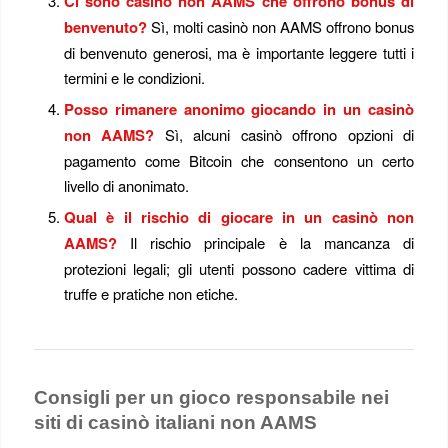
Ci sono casinò non AAMS che offrono bonus di
benvenuto?
Sì, molti casinò non AAMS offrono bonus
di benvenuto generosi, ma è importante leggere tutti i
termini e le condizioni.
Posso rimanere anonimo giocando in un casinò
non AAMS?
Sì, alcuni casinò offrono opzioni di
pagamento come Bitcoin che consentono un certo
livello di anonimato.
Qual è il rischio di giocare in un casinò non
AAMS?
Il rischio principale è la mancanza di
protezioni legali; gli utenti possono cadere vittima di
truffe e pratiche non etiche.
Consigli per un gioco responsabile nei
siti di casinò italiani non AAMS