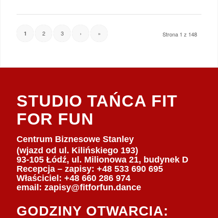
2
3
›
»
1
Strona 1 z 148
STUDIO TAŃCA FIT
FOR FUN
Centrum Biznesowe Stanley
(wjazd od ul. Kilińskiego 193)
93-105 Łódź, ul. Milionowa 21, budynek D
Recepcja – zapisy: +48 533 690 695
Właściciel:
+48 660 286 974
email:
zapisy@fitforfun.dance
GODZINY OTWARCIA: