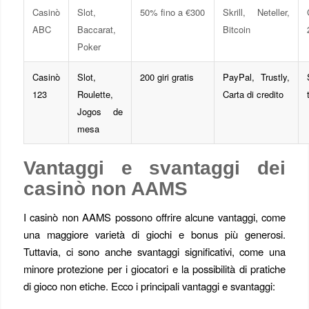
Casinò
Slot,
50% fino a €300
Skrill, Neteller,
ABC
Baccarat,
Bitcoin
Poker
Casinò
Slot,
200 giri gratis
PayPal, Trustly,
123
Roulette,
Carta di credito
Jogos de
mesa
Vantaggi e svantaggi dei
casinò non AAMS
I casinò non AAMS possono offrire alcune vantaggi, come
una maggiore varietà di giochi e bonus più generosi.
Tuttavia, ci sono anche svantaggi significativi, come una
minore protezione per i giocatori e la possibilità di pratiche
di gioco non etiche. Ecco i principali vantaggi e svantaggi: