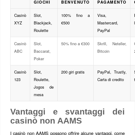
GIOCHI
BENVENUTO
PAGAMENTO
Casinò
Slot,
100% fino a
Visa,
XYZ
Blackjack,
€500
Mastercard,
Roulette
PayPal
Casinò
Slot,
50% fino a €300
Skrill, Neteller,
ABC
Baccarat,
Bitcoin
Poker
Casinò
Slot,
200 giri gratis
PayPal, Trustly,
123
Roulette,
Carta di credito
Jogos de
mesa
Vantaggi e svantaggi dei
casinò non AAMS
I casinò non AAMS possono offrire alcune vantaggi, come