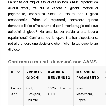
La scelta del miglior sito di casinò non AAMS dipende da
diversi fattori, tra cui la varietà di giochi, metodi di
pagamento, assistenza clienti e misure per il gioco
responsabile. Prima di registrarti, considera queste
domande: il sito offre strumenti per il monitoraggio delle tue
abitudini di gioco? Ha una licenza valida e una buona
reputazione? Confrontando le opzioni a tua disposizione,
potrai prendere una decisione che migliori la tua esperienza
di gioco.
Confronto tra i siti di casinò non AAMS
SITO
VARIETÀ
BONUS DI
MÉTODI DI
GIOCHI
BENVENUTO
PAGAMENTO
Casinò
Slot,
100% fino a
Visa,
XYZ
Blackjack,
€500
Mastercard,
Roulette
PayPal