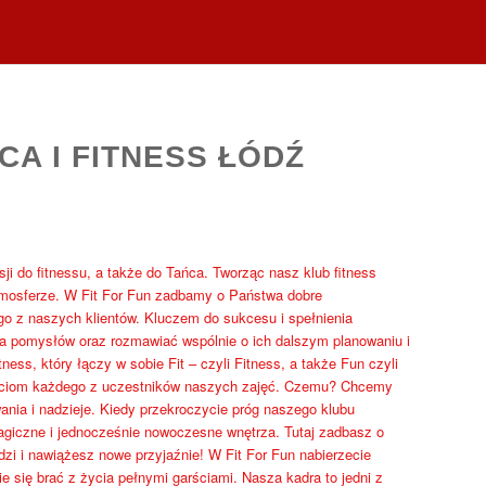
CA I FITNESS ŁÓDŹ
sji do fitnessu, a także do Tańca. Tworząc nasz klub fitness
tmosferze. W Fit For Fun zadbamy o Państwa dobre
o z naszych klientów. Kluczem do sukcesu i spełnienia
a pomysłów oraz rozmawiać wspólnie o ich dalszym planowaniu i
ss, który łączy w sobie Fit – czyli Fitness, a także Fun czyli
ściom każdego z uczestników naszych zajęć. Czemu? Chcemy
wania i nadzieje. Kiedy przekroczycie próg naszego klubu
magiczne i jednocześnie nowoczesne wnętrza. Tutaj zadbasz o
zi i nawiążesz nowe przyjaźnie! W Fit For Fun nabierzecie
e się brać z życia pełnymi garściami. Nasza kadra to jedni z