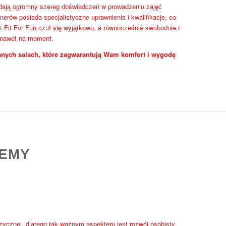
iadają ogromny szereg doświadczeń w prowadzeniu zajęć
nerów posiada specjalistyczne uprawnienia i kwalifikacje, co
 Fit For Fun czuł się wyjątkowo, a równocześnie swobodnie i
 nawet na moment.
nych salach, które zagwarantują Wam komfort i wygodę
DEMY
izycznej, dlatego tak ważnym aspektem jest rozwój osobisty