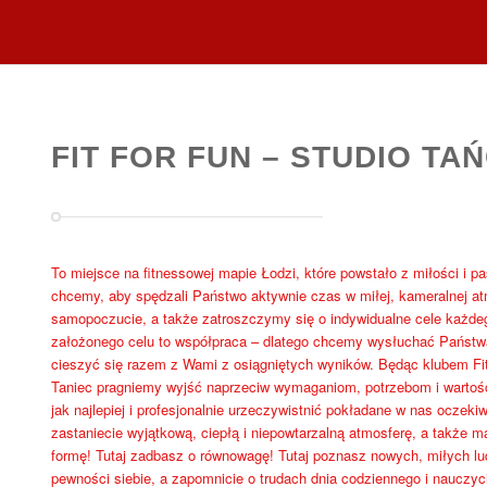
FIT FOR FUN – STUDIO TAŃ
To miejsce na fitnessowej mapie Łodzi, które powstało z miłości i pa
chcemy, aby spędzali Państwo aktywnie czas w miłej, kameralnej a
samopoczucie, a także zatroszczymy się o indywidualne cele każdeg
założonego celu to współpraca – dlatego chcemy wysłuchać Państw
cieszyć się razem z Wami z osiągniętych wyników. Będąc klubem Fitne
Taniec pragniemy wyjść naprzeciw wymaganiom, potrzebom i warto
jak najlepiej i profesjonalnie urzeczywistnić pokładane w nas oczeki
zastaniecie wyjątkową, ciepłą i niepowtarzalną atmosferę, a także 
formę! Tutaj zadbasz o równowagę! Tutaj poznasz nowych, miłych lud
pewności siebie, a zapomnicie o trudach dnia codziennego i nauczyci