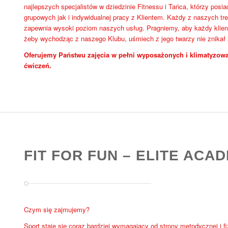
najlepszych specjalistów w dziedzinie Fitnessu i Tańca, którzy pos
grupowych jak i indywidualnej pracy z Klientem. Każdy z naszych tre
zapewnia wysoki poziom naszych usług. Pragniemy, aby każdy klient
żeby wychodząc z naszego Klubu, uśmiech z jego twarzy nie znikał
Oferujemy Państwu zajęcia w pełni wyposażonych i klimatyzowa
ćwiczeń.
FIT FOR FUN – ELITE ACA
Czym się zajmujemy?
Sport staje się coraz bardziej wymagający od strony metodycznej i f