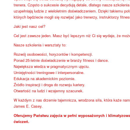
trenera. Często o sukcesie decydują detale, dlatego nasze szkoleni
uzupełniają ludzie z wieloletnim doświadczeniem. Dzięki takiemu po
których będziecie mogli się rozwijać jako trenerzy, instruktorzy fitnes
Jaki jest nasz cel?
Cel jest zawsze jeden. Masz być lepszym niż Ci się wydaje, że moż
Nasze szkolenia i warsztaty to:
Rozwój osobowości, horyzontów i kompetencji.
Ponad 25-letnie doświadczenie w branży fitness i dance.
Największa wiedza w pragmatycznym ujęciu.
Umiejętności treningowe i interpersonalne.
Edukacja na akademickim poziomie.
Źródło inspiracji i droga do rozwoju kariery.
Otwartość na ludzi i wzajemny szacunek.
W każdym z nas drzemie tajemnicza, wrodzona siła, która każe nam 
James E. Casey.
Oferujemy Państwu zajęcia w pełni wyposażonych i klimatyzowa
ćwiczeń.