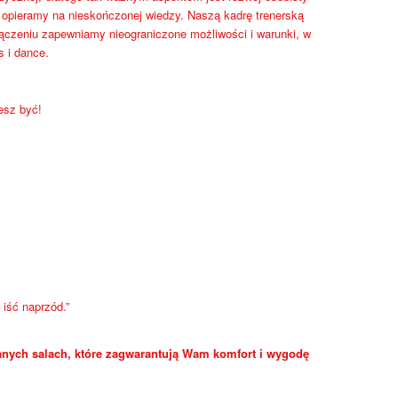
a opieramy na nieskończonej wiedzy. Naszą kadrę trenerską
łączeniu zapewniamy nieograniczone możliwości i warunki, w
s i dance.
esz być!
iść naprzód.”
nych salach, które zagwarantują Wam komfort i wygodę