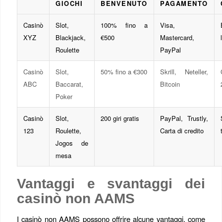
GIOCHI
BENVENUTO
PAGAMENTO
Casinò
Slot,
100% fino a
Visa,
XYZ
Blackjack,
€500
Mastercard,
Roulette
PayPal
Casinò
Slot,
50% fino a €300
Skrill, Neteller,
ABC
Baccarat,
Bitcoin
Poker
Casinò
Slot,
200 giri gratis
PayPal, Trustly,
123
Roulette,
Carta di credito
Jogos de
mesa
Vantaggi e svantaggi dei
casinò non AAMS
I casinò non AAMS possono offrire alcune vantaggi, come