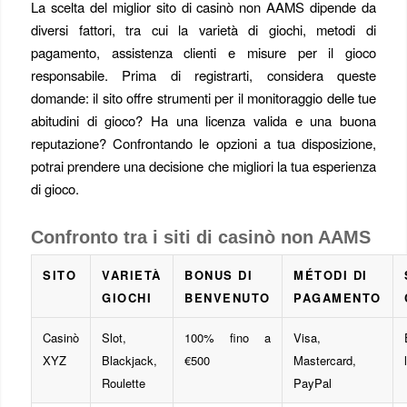
La scelta del miglior sito di casinò non AAMS dipende da
diversi fattori, tra cui la varietà di giochi, metodi di
pagamento, assistenza clienti e misure per il gioco
responsabile. Prima di registrarti, considera queste
domande: il sito offre strumenti per il monitoraggio delle tue
abitudini di gioco? Ha una licenza valida e una buona
reputazione? Confrontando le opzioni a tua disposizione,
potrai prendere una decisione che migliori la tua esperienza
di gioco.
Confronto tra i siti di casinò non AAMS
SITO
VARIETÀ
BONUS DI
MÉTODI DI
GIOCHI
BENVENUTO
PAGAMENTO
Casinò
Slot,
100% fino a
Visa,
XYZ
Blackjack,
€500
Mastercard,
Roulette
PayPal