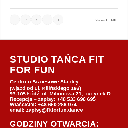
2
3
›
»
1
Strona 1 z 148
STUDIO TAŃCA FIT
FOR FUN
Centrum Biznesowe Stanley
(wjazd od ul. Kilińskiego 193)
93-105 Łódź, ul. Milionowa 21, budynek D
Recepcja – zapisy: +48 533 690 695
Właściciel:
+48 660 286 974
email:
zapisy@fitforfun.dance
GODZINY OTWARCIA: