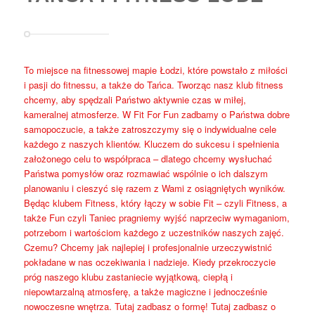
To miejsce na fitnessowej mapie Łodzi, które powstało z miłości
i pasji do fitnessu, a także do Tańca. Tworząc nasz klub fitness
chcemy, aby spędzali Państwo aktywnie czas w miłej,
kameralnej atmosferze. W Fit For Fun zadbamy o Państwa dobre
samopoczucie, a także zatroszczymy się o indywidualne cele
każdego z naszych klientów. Kluczem do sukcesu i spełnienia
założonego celu to współpraca – dlatego chcemy wysłuchać
Państwa pomysłów oraz rozmawiać wspólnie o ich dalszym
planowaniu i cieszyć się razem z Wami z osiągniętych wyników.
Będąc klubem Fitness, który łączy w sobie Fit – czyli Fitness, a
także Fun czyli Taniec pragniemy wyjść naprzeciw wymaganiom,
potrzebom i wartościom każdego z uczestników naszych zajęć.
Czemu? Chcemy jak najlepiej i profesjonalnie urzeczywistnić
pokładane w nas oczekiwania i nadzieje. Kiedy przekroczycie
próg naszego klubu zastaniecie wyjątkową, ciepłą i
niepowtarzalną atmosferę, a także magiczne i jednocześnie
nowoczesne wnętrza. Tutaj zadbasz o formę! Tutaj zadbasz o