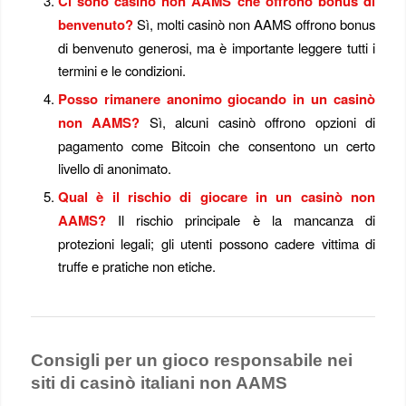
Ci sono casinò non AAMS che offrono bonus di
benvenuto?
Sì, molti casinò non AAMS offrono bonus
di benvenuto generosi, ma è importante leggere tutti i
termini e le condizioni.
Posso rimanere anonimo giocando in un casinò
non AAMS?
Sì, alcuni casinò offrono opzioni di
pagamento come Bitcoin che consentono un certo
livello di anonimato.
Qual è il rischio di giocare in un casinò non
AAMS?
Il rischio principale è la mancanza di
protezioni legali; gli utenti possono cadere vittima di
truffe e pratiche non etiche.
Consigli per un gioco responsabile nei
siti di casinò italiani non AAMS