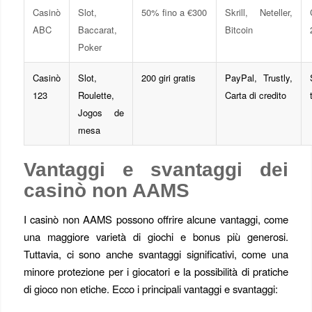
Casinò
Slot,
50% fino a €300
Skrill, Neteller,
ABC
Baccarat,
Bitcoin
Poker
Casinò
Slot,
200 giri gratis
PayPal, Trustly,
123
Roulette,
Carta di credito
Jogos de
mesa
Vantaggi e svantaggi dei
casinò non AAMS
I casinò non AAMS possono offrire alcune vantaggi, come
una maggiore varietà di giochi e bonus più generosi.
Tuttavia, ci sono anche svantaggi significativi, come una
minore protezione per i giocatori e la possibilità di pratiche
di gioco non etiche. Ecco i principali vantaggi e svantaggi: