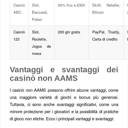
Casinò
Slot,
50% fino a €300
Skrill, Neteller,
ABC
Baccarat,
Bitcoin
Poker
Casinò
Slot,
200 giri gratis
PayPal, Trustly,
123
Roulette,
Carta di credito
Jogos de
mesa
Vantaggi e svantaggi dei
casinò non AAMS
I casinò non AAMS possono offrire alcune vantaggi, come
una maggiore varietà di giochi e bonus più generosi.
Tuttavia, ci sono anche svantaggi significativi, come una
minore protezione per i giocatori e la possibilità di pratiche
di gioco non etiche. Ecco i principali vantaggi e svantaggi: