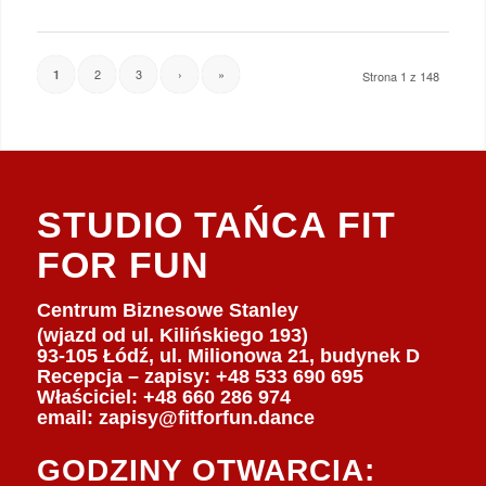
2
3
›
»
1
Strona 1 z 148
STUDIO TAŃCA FIT
FOR FUN
Centrum Biznesowe Stanley
(wjazd od ul. Kilińskiego 193)
93-105 Łódź, ul. Milionowa 21, budynek D
Recepcja – zapisy: +48 533 690 695
Właściciel:
+48 660 286 974
email:
zapisy@fitforfun.dance
GODZINY OTWARCIA: