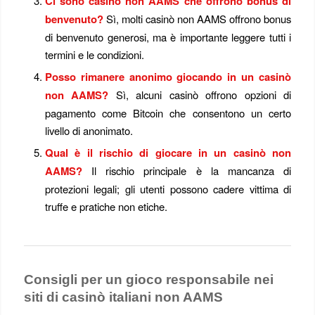
Ci sono casinò non AAMS che offrono bonus di
benvenuto?
Sì, molti casinò non AAMS offrono bonus
di benvenuto generosi, ma è importante leggere tutti i
termini e le condizioni.
Posso rimanere anonimo giocando in un casinò
non AAMS?
Sì, alcuni casinò offrono opzioni di
pagamento come Bitcoin che consentono un certo
livello di anonimato.
Qual è il rischio di giocare in un casinò non
AAMS?
Il rischio principale è la mancanza di
protezioni legali; gli utenti possono cadere vittima di
truffe e pratiche non etiche.
Consigli per un gioco responsabile nei
siti di casinò italiani non AAMS