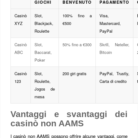
GIOCHI
BENVENUTO
PAGAMENTO
Casinò
Slot,
100% fino a
Visa,
XYZ
Blackjack,
€500
Mastercard,
Roulette
PayPal
Casinò
Slot,
50% fino a €300
Skrill, Neteller,
ABC
Baccarat,
Bitcoin
Poker
Casinò
Slot,
200 giri gratis
PayPal, Trustly,
123
Roulette,
Carta di credito
Jogos de
mesa
Vantaggi e svantaggi dei
casinò non AAMS
I casinò non AAMS possono offrire alcune vantaggi, come