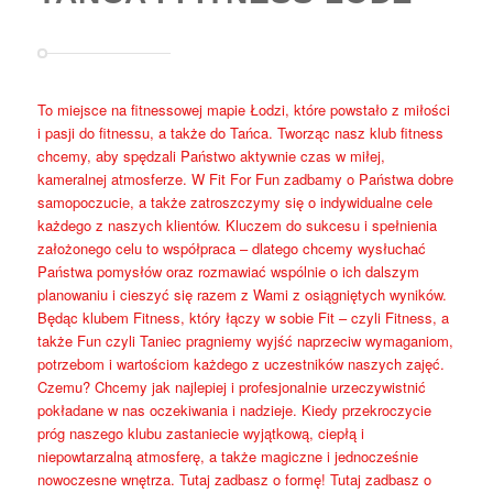
To miejsce na fitnessowej mapie Łodzi, które powstało z miłości
i pasji do fitnessu, a także do Tańca. Tworząc nasz klub fitness
chcemy, aby spędzali Państwo aktywnie czas w miłej,
kameralnej atmosferze. W Fit For Fun zadbamy o Państwa dobre
samopoczucie, a także zatroszczymy się o indywidualne cele
każdego z naszych klientów. Kluczem do sukcesu i spełnienia
założonego celu to współpraca – dlatego chcemy wysłuchać
Państwa pomysłów oraz rozmawiać wspólnie o ich dalszym
planowaniu i cieszyć się razem z Wami z osiągniętych wyników.
Będąc klubem Fitness, który łączy w sobie Fit – czyli Fitness, a
także Fun czyli Taniec pragniemy wyjść naprzeciw wymaganiom,
potrzebom i wartościom każdego z uczestników naszych zajęć.
Czemu? Chcemy jak najlepiej i profesjonalnie urzeczywistnić
pokładane w nas oczekiwania i nadzieje. Kiedy przekroczycie
próg naszego klubu zastaniecie wyjątkową, ciepłą i
niepowtarzalną atmosferę, a także magiczne i jednocześnie
nowoczesne wnętrza. Tutaj zadbasz o formę! Tutaj zadbasz o