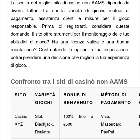
La scelta del miglior sito di casinò non AAMS dipende da
diversi fattori, tra cui la varietà di giochi, metodi di
pagamento, assistenza clienti e misure per il gioco
responsabile. Prima di registrarti, considera queste
domande: il sito offre strumenti per il monitoraggio delle tue
abitudini di gioco? Ha una licenza valida e una buona
reputazione? Confrontando le opzioni a tua disposizione,
potrai prendere una decisione che migliori la tua esperienza
di gioco.
Confronto tra i siti di casinò non AAMS
SITO
VARIETÀ
BONUS DI
MÉTODI DI
GIOCHI
BENVENUTO
PAGAMENTO
Casinò
Slot,
100% fino a
Visa,
XYZ
Blackjack,
€500
Mastercard,
Roulette
PayPal