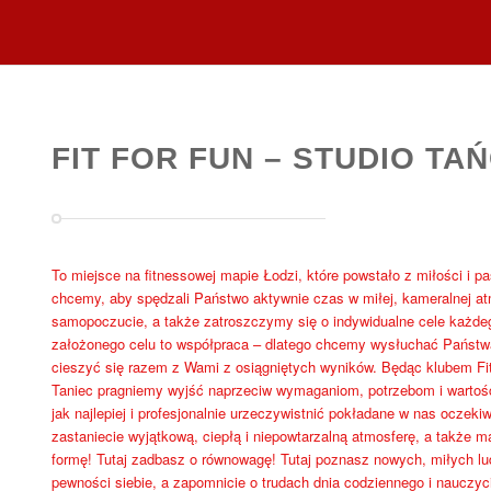
FIT FOR FUN – STUDIO TAŃ
To miejsce na fitnessowej mapie Łodzi, które powstało z miłości i pa
chcemy, aby spędzali Państwo aktywnie czas w miłej, kameralnej a
samopoczucie, a także zatroszczymy się o indywidualne cele każdeg
założonego celu to współpraca – dlatego chcemy wysłuchać Państw
cieszyć się razem z Wami z osiągniętych wyników. Będąc klubem Fitne
Taniec pragniemy wyjść naprzeciw wymaganiom, potrzebom i warto
jak najlepiej i profesjonalnie urzeczywistnić pokładane w nas oczeki
zastaniecie wyjątkową, ciepłą i niepowtarzalną atmosferę, a także 
formę! Tutaj zadbasz o równowagę! Tutaj poznasz nowych, miłych lud
pewności siebie, a zapomnicie o trudach dnia codziennego i nauczyci