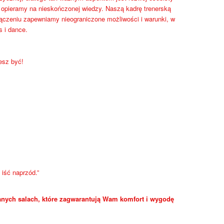
a opieramy na nieskończonej wiedzy. Naszą kadrę trenerską
łączeniu zapewniamy nieograniczone możliwości i warunki, w
s i dance.
esz być!
iść naprzód.”
nych salach, które zagwarantują Wam komfort i wygodę