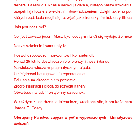
trenera. Często o sukcesie decydują detale, dlatego nasze szkoleni
uzupełniają ludzie z wieloletnim doświadczeniem. Dzięki takiemu po
których będziecie mogli się rozwijać jako trenerzy, instruktorzy fitnes
Jaki jest nasz cel?
Cel jest zawsze jeden. Masz być lepszym niż Ci się wydaje, że moż
Nasze szkolenia i warsztaty to:
Rozwój osobowości, horyzontów i kompetencji.
Ponad 25-letnie doświadczenie w branży fitness i dance.
Największa wiedza w pragmatycznym ujęciu.
Umiejętności treningowe i interpersonalne.
Edukacja na akademickim poziomie.
Źródło inspiracji i droga do rozwoju kariery.
Otwartość na ludzi i wzajemny szacunek.
W każdym z nas drzemie tajemnicza, wrodzona siła, która każe nam 
James E. Casey.
Oferujemy Państwu zajęcia w pełni wyposażonych i klimatyzowa
ćwiczeń.