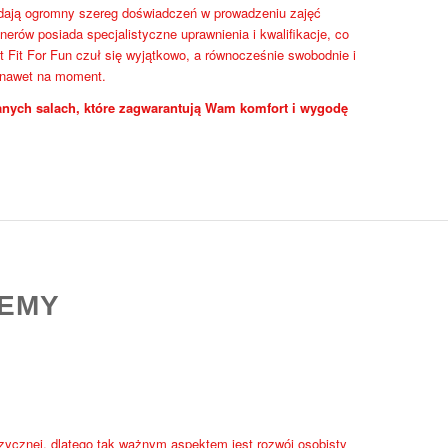
iadają ogromny szereg doświadczeń w prowadzeniu zajęć
nerów posiada specjalistyczne uprawnienia i kwalifikacje, co
 Fit For Fun czuł się wyjątkowo, a równocześnie swobodnie i
 nawet na moment.
nych salach, które zagwarantują Wam komfort i wygodę
DEMY
izycznej, dlatego tak ważnym aspektem jest rozwój osobisty