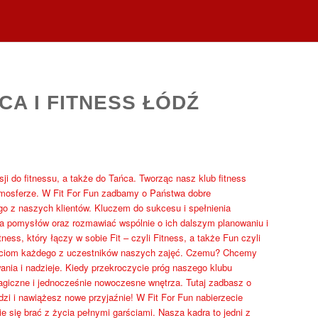
CA I FITNESS ŁÓDŹ
sji do fitnessu, a także do Tańca. Tworząc nasz klub fitness
tmosferze. W Fit For Fun zadbamy o Państwa dobre
o z naszych klientów. Kluczem do sukcesu i spełnienia
a pomysłów oraz rozmawiać wspólnie o ich dalszym planowaniu i
ss, który łączy w sobie Fit – czyli Fitness, a także Fun czyli
ściom każdego z uczestników naszych zajęć. Czemu? Chcemy
wania i nadzieje. Kiedy przekroczycie próg naszego klubu
magiczne i jednocześnie nowoczesne wnętrza. Tutaj zadbasz o
zi i nawiążesz nowe przyjaźnie! W Fit For Fun nabierzecie
e się brać z życia pełnymi garściami. Nasza kadra to jedni z