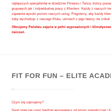
najlepszych specjalistów w dziedzinie Fitnessu i Tańca, którzy pos
grupowych jak i indywidualnej pracy z Klientem. Każdy z naszych tre
zapewnia wysoki poziom naszych usług. Pragniemy, aby każdy klient
żeby wychodząc z naszego Klubu, uśmiech z jego twarzy nie znikał
Oferujemy Państwu zajęcia w pełni wyposażonych i klimatyzowa
ćwiczeń.
FIT FOR FUN – ELITE ACA
Czym się zajmujemy?
Sport staje się coraz bardziej wymagający od strony metodycznej i f